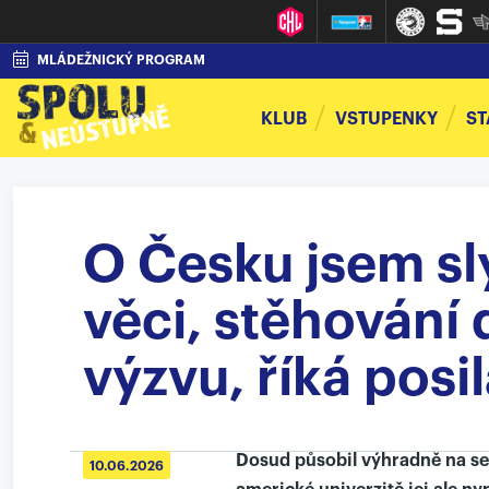
MLÁDEŽNICKÝ PROGRAM
KLUB
VSTUPENKY
ST
O Česku jsem sl
věci, stěhování
výzvu, říká posi
Dosud působil výhradně na se
10.06.2026