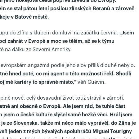
yní jeho hokejová cesta poprvé zavedla do Evropy.
 se stal pátou letní posilou zlínských Beranů a zároveň
keje v Baťově městě.
tupu do Zlína s klubem domluvil na začátku června.
„Jsem
ci zahrát v Evropě a moc se těším, až se k týmu
ě na dálku ze Severní Ameriky.
evropském angažmá podle jeho slov příliš dlouhé nebylo.
stně hned poté, co mi agent o této možnosti řekl. Shodli
voj mé kariéry to správné místo,“
věří Guévin.
lně nové, celý dosavadní život totiž strávil v zámoří.
tně ani obecně o Evropě. Ale jsem rád, že tuhle část
 jsem o české kultuře slyšel samé hezké věci. Hrál jsem
e ze Slovenska, takže mi něco málo vyprávěl, do Zlína je
veň jeden z mých bývalých spoluhráčů Miguel Tourigny