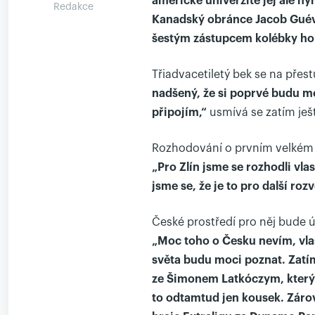
americké univerzitě jej ale n
Redakce
Kanadský obránce Jacob Guévin
šestým zástupcem kolébky ho
Třiadvacetiletý bek se na přes
nadšený, že si poprvé budu mo
připojím,“
usmívá se zatím ješt
Rozhodování o prvním velkém 
„Pro Zlín jsme se rozhodli vla
jsme se, že je to pro další roz
České prostředí pro něj bude úp
„Moc toho o Česku nevím, vlas
světa budu moci poznat. Zatím
ze Šimonem Latkóczym, který j
to odtamtud jen kousek. Záro