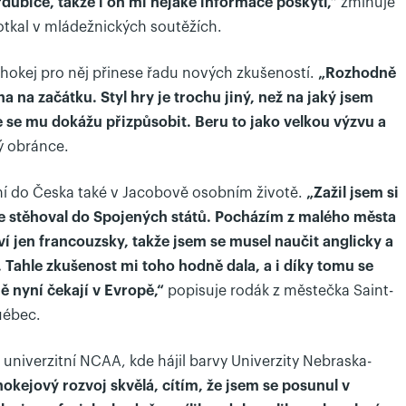
dubice, takže i on mi nějaké informace poskytl,“
zmiňuje
potkal v mládežnických soutěžích.
ý hokej pro něj přinese řadu nových zkušeností.
„Rozhodně
 na začátku. Styl hry je trochu jiný, než na jaký jsem
že se mu dokážu přizpůsobit. Beru to jako velkou výzvu a
ý obránce.
ní do Česka také v Jacobově osobním životě.
„Zažil jsem si
 stěhoval do Spojených států. Pocházím z malého města
ví jen francouzsky, takže jsem se musel naučit anglicky a
. Tahle zkušenost mi toho hodně dala, a i díky tomu se
mě nyní čekají v Evropě,“
popisuje rodák z městečka Saint-
uébec.
 v univerzitní NCAA, kde hájil barvy Univerzity Nebraska-
kejový rozvoj skvělá, cítím, že jsem se posunul v