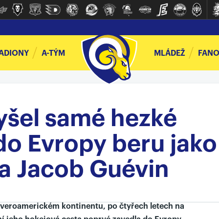
ADIONY
A-TÝM
MLÁDEŽ
FANO
yšel samé hezké
 do Evropy beru jako
la Jacob Guévin
veroamerickém kontinentu, po čtyřech letech na