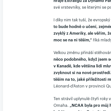
hraje Extraligu za Dynamo Par
své vrstevníky, se kterými se 
I díky nim tak tuší, že evropsk
to bude hodně o učení, zejména
zvyklý z Ameriky, ale věřím, 
moc se na ni těším,“
říká mlad
Velkou změnu přináší stěhová
něco podobného, když jsem se
v Kanadě, kde většina lidí mlu
zvyknout si na nové prostředí
těším na to, jaké příležitosti 
Léonard-d'Aston v provincii Q
Ten strávil uplynulé čtyři roky
Omaha.
„NCAA byla pro můj ho