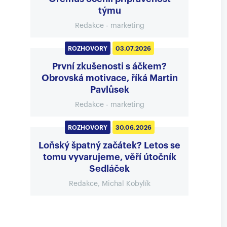
týmu
Redakce - marketing
ROZHOVORY
03.07.2026
První zkušenosti s áčkem?
Obrovská motivace, říká Martin
Pavlůsek
Redakce - marketing
ROZHOVORY
30.06.2026
Loňský špatný začátek? Letos se
tomu vyvarujeme, věří útočník
Sedláček
Redakce, Michal Kobylík