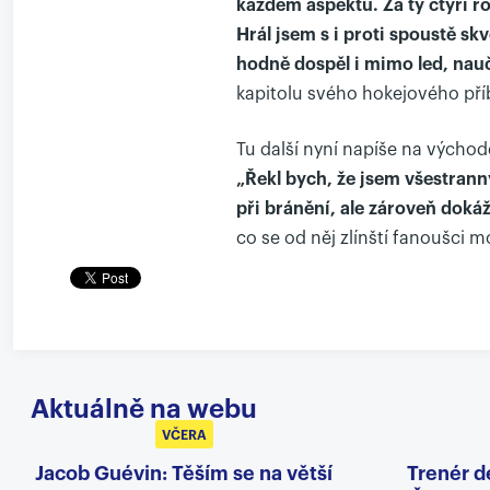
každém aspektu. Za ty čtyři ro
Hrál jsem s i proti spoustě s
hodně dospěl i mimo led, nauč
kapitolu svého hokejového pří
Tu další nyní napíše na výcho
„Řekl bych, že jsem všestran
při bránění, ale zároveň dokáž
co se od něj zlínští fanoušci m
Aktuálně na webu
VČERA
Jacob Guévin: Těším se na větší
Trenér d