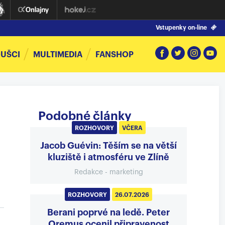
Vstupenky on-line
UŠCI
MULTIMEDIA
FANSHOP
Podobné články
ROZHOVORY
VČERA
Jacob Guévin: Těším se na větší
kluziště i atmosféru ve Zlíně
Redakce - marketing
ROZHOVORY
26.07.2026
Berani poprvé na ledě. Peter
Oremus ocenil připravenost