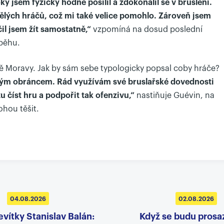
ky jsem fyzicky hodně posílil a zdokonalil se v bruslení.
kvělých hráčů, což mi také velice pomohlo. Zároveň jsem
il jsem žít samostatně,“
vzpomíná na dosud poslední
běhu.
dě Moravy. Jak by sám sebe typologicky popsal coby hráče?
ným obráncem. Rád využívám své bruslařské dovednosti
u číst hru a podpořit tak ofenzivu,“
nastiňuje Guévin, na
ohou těšit.
04.08.2026
02.08.2026
evítky Stanislav Balán:
Když se budu prosa