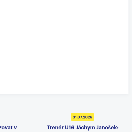
31.07.2026
zovat v
Trenér U16 Jáchym Janošek: