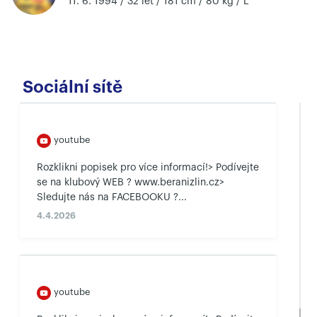
11. 6. 1994 / 32 let / 181 cm / 80 kg / L
Sociální sítě
youtube
Rozklikni popisek pro více informací!> Podívejte
se na klubový WEB ? www.beranizlin.cz>
Sledujte nás na FACEBOOKU ?...
4.4.2026
youtube