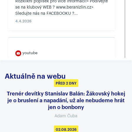
Rozklikni popisek pro více informací!> Podívejte
se na klubový WEB ? www.beranizlin.cz>
Sledujte nás na FACEBOOKU ?...
4.4.2026
youtube
Rozklikni popisek pro více informací!> Podívejte
se na klubový WEB ? www.beranizlin.cz>
Aktuálně na webu
Sledujte nás na FACEBOOKU ?...
PŘED 2 DNY
2.4.2026
Trenér devítky Stanislav Balán: Žákovský hokej
je o bruslení a napadání, už ale nebudeme hrát
jen o bonbony
Adam Čuba
youtube
Rozklikni popisek pro více informací!> Podívejte
02.08.2026