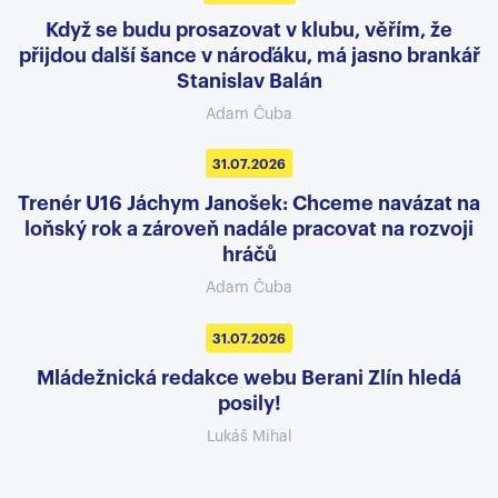
se na klubový WEB ? www.beranizlin.cz>
Když se budu prosazovat v klubu, věřím, že
Sledujte nás na FACEBOOKU ?...
přijdou další šance v nároďáku, má jasno brankář
29.3.2026
Stanislav Balán
Adam Čuba
31.07.2026
Trenér U16 Jáchym Janošek: Chceme navázat na
loňský rok a zároveň nadále pracovat na rozvoji
hráčů
Adam Čuba
31.07.2026
Mládežnická redakce webu Berani Zlín hledá
posily!
Lukáš Mihal