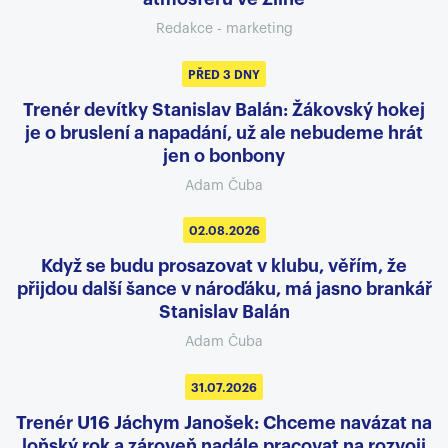
Redakce - marketing
PŘED 3 DNY
Trenér devítky Stanislav Balán: Žákovský hokej
je o bruslení a napadání, už ale nebudeme hrát
jen o bonbony
Adam Čuba
02.08.2026
Když se budu prosazovat v klubu, věřím, že
přijdou další šance v nároďáku, má jasno brankář
Stanislav Balán
Adam Čuba
31.07.2026
Trenér U16 Jáchym Janošek: Chceme navázat na
loňský rok a zároveň nadále pracovat na rozvoji