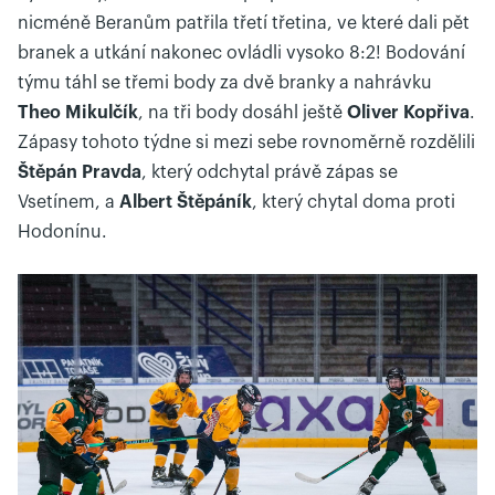
nicméně Beranům patřila třetí třetina, ve které dali pět
branek a utkání nakonec ovládli vysoko 8:2! Bodování
týmu táhl se třemi body za dvě branky a nahrávku
Theo Mikulčík
, na tři body dosáhl ještě
Oliver Kopřiva
.
Zápasy tohoto týdne si mezi sebe rovnoměrně rozdělili
Štěpán Pravda
, který odchytal právě zápas se
Vsetínem, a
Albert Štěpáník
, který chytal doma proti
Hodonínu.