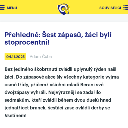
MENU
SOUVISEJÍCÍ
Přehledně: Šest zápasů, žáci byli
stoprocentní!
Adam Čuba
04.11.2025
Bez jediného škobrtnutí zvládli uplynulý týden naši
žáci. Do zápasové akce šly všechny kategorie vyjma
osmé třídy, přičemž všichni mladí Berani své
dvojzápasy vyhráli. Nejvýrazněji se zadařilo
sedmákům, kteří zvládli během dvou duelů hned
jednatřicet branek, šesťáci zase ovládli derby se
Vsetínem!