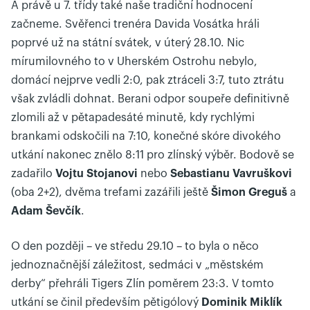
A právě u 7. třídy také naše tradiční hodnocení
začneme. Svěřenci trenéra Davida Vosátka hráli
poprvé už na státní svátek, v úterý 28.10. Nic
mírumilovného to v Uherském Ostrohu nebylo,
domácí nejprve vedli 2:0, pak ztráceli 3:7, tuto ztrátu
však zvládli dohnat. Berani odpor soupeře definitivně
zlomili až v pětapadesáté minutě, kdy rychlými
brankami odskočili na 7:10, konečné skóre divokého
utkání nakonec znělo 8:11 pro zlínský výběr. Bodově se
zadařilo
Vojtu Stojanovi
nebo
Sebastianu Vavruškovi
(oba 2+2), dvěma trefami zazářili ještě
Šimon Greguš
a
Adam Ševčík
.
O den později – ve středu 29.10 – to byla o něco
jednoznačnější záležitost, sedmáci v „městském
derby“ přehráli Tigers Zlín poměrem 23:3. V tomto
utkání se činil především pětigólový
Dominik Miklík