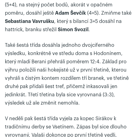
(5+4), na stejný počet bodů, akorát v opačném
poměru, dosáhl ještě
Adam Ševčík
(4+5). Zmiňme také
Sebastiana Vavrušku
, který s bilancí 3+5 dosáhl na
hattrick, branku střežil
Simon Svozil
.
Také šestá třída dosáhla jednoho dvojciferného
výsledku, konkrétně ve středu doma s Hodonínem,
který mladí Berani přehráli poměrem 12:4. Základ pro
výhru položili naši hokejisté už v první třetině, kterou
vyhráli s čistým kontem rozdílem tří branek, ve třetině
druhé pak přidali šest tref, přičemž inkasovali jen
jedinkrát. Třetí třetina byla sice vyrovnaná (3:3),
výsledek už ale změnit nemohla.
V neděli pak šestá třída vyjela za kopec Sirákov k
tradičnímu derby se Vsetínem. Zápas byl sice dlouho
vyrovnaný, Valaši dokonce po první třetině vedli,