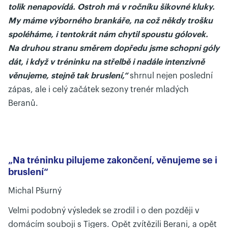
tolik nenapovídá. Ostroh má
v ročníku šikovné kluky.
My máme výborného brankáře, na což někdy trošku
spoléháme, i tentokrát nám chytil spoustu gólovek.
Na druhou stranu směrem dopředu jsme schopni góly
dát, i když v tréninku na střelbě i nadále intenzivně
věnujeme, stejně tak bruslení,“
shrnul nejen poslední
zápas, ale i celý začátek sezony trenér mladých
Beranů.
„Na tréninku pilujeme zakončení, věnujeme se i
bruslení“
Michal Pšurný
Velmi podobný výsledek se zrodil i o den později v
domácím souboji s Tigers. Opět zvítězili Berani, a opět