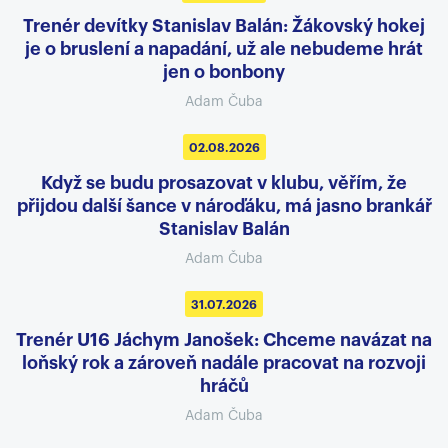
Trenér devítky Stanislav Balán: Žákovský hokej
je o bruslení a napadání, už ale nebudeme hrát
jen o bonbony
Adam Čuba
02.08.2026
Když se budu prosazovat v klubu, věřím, že
přijdou další šance v nároďáku, má jasno brankář
Stanislav Balán
Adam Čuba
31.07.2026
Trenér U16 Jáchym Janošek: Chceme navázat na
loňský rok a zároveň nadále pracovat na rozvoji
hráčů
Adam Čuba