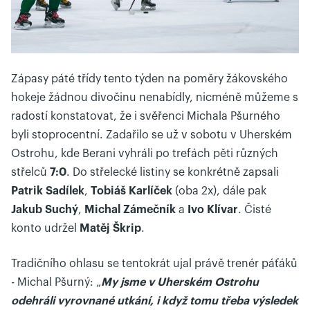
Zápasy páté třídy tento týden na poměry žákovského
hokeje žádnou divočinu nenabídly, nicméně můžeme s
radostí konstatovat, že i svěřenci Michala Pšurného
byli stoprocentní. Zadařilo se už v sobotu v Uherském
Ostrohu, kde Berani vyhráli po trefách pěti různých
střelců
7:0
. Do střelecké listiny se konkrétně zapsali
Patrik Sadílek
,
Tobiáš Karlíček
(oba 2x), dále pak
Jakub Suchý
,
Michal Zámečník
a
Ivo Klívar
. Čisté
konto udržel
Matěj Škrip
.
Tradičního ohlasu se tentokrát ujal právě trenér páťáků
- Michal Pšurný: „
My jsme v Uherském Ostr
ohu
odehráli vyrovnané utkání, i když tomu třeba výsledek