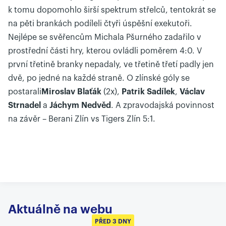
k tomu dopomohlo širší spektrum střelců, tentokrát se
na pěti brankách podíleli čtyři úspěšní exekutoři.
Nejlépe se svěřencům Michala Pšurného zadařilo v
prostřední části hry, kterou ovládli poměrem 4:0. V
první třetině branky nepadaly, ve třetině třetí padly jen
dvě, po jedné na každé straně. O zlínské góly se
postarali
Miroslav Blaťák
(2x),
Patrik Sadílek
,
Václav
Strnadel
a
Jáchym Nedvěd
. A zpravodajská povinnost
na závěr – Berani Zlín vs Tigers Zlín 5:1.
Aktuálně na webu
PŘED 3 DNY