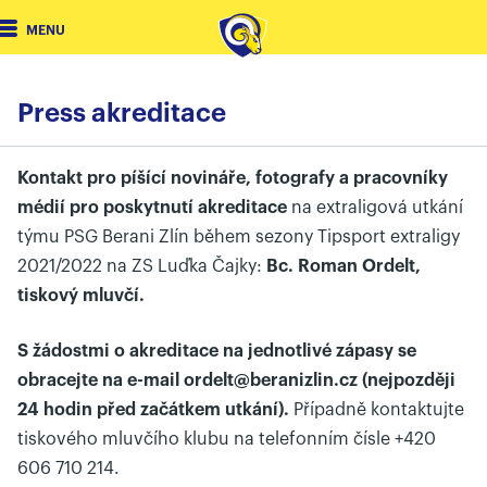
MENU
Press akreditace
Kontakt pro píšící novináře, fotografy a pracovníky
médií pro poskytnutí akreditace
na extraligová utkání
týmu PSG Berani Zlín během sezony Tipsport extraligy
2021/2022 na ZS Luďka Čajky:
Bc. Roman Ordelt,
tiskový mluvčí.
S žádostmi o akreditace na jednotlivé zápasy se
obracejte na e-mail ordelt@beranizlin.cz (nejpozději
24 hodin před začátkem utkání).
Případně kontaktujte
tiskového mluvčího klubu na telefonním čísle +420
606 710 214.