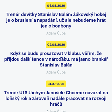
04.08.2026
Trenér devítky Stanislav Balán: Žákovský hokej
je o bruslení a napadání, už ale nebudeme hrát
jen o bonbony
Adam Čuba
02.08.2026
Když se budu prosazovat v klubu, věřím, že
přijdou další šance v nároďáku, má jasno brankář
Stanislav Balán
Adam Čuba
31.07.2026
Trenér U16 Jáchym Janošek: Chceme navázat na
loňský rok a zároveň nadále pracovat na rozvoji
hráčů
Adam Čuba