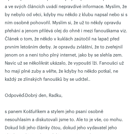
a ve svých článcích uvádí nepravdivé informace. Myslím, že
by nebylo od věci, kdyby mu někdo z klubu napsal nebo si s
ním osobně pohovořil. Myslím si, že už to někdy opravdu
přehání a jenom přilévá olej do ohně i mezi fanouškama viz.
Článek o tom, že někdo v kuklách zaútočil na lapač před
prvním letošním derby. Je opravdu zvláštní, že to zveřejnil
jenom on a není toho plný internet, jako by se slehla zem.
Navíc už se několikrát ukázalo, že vypouští lži. Fanoušci už
ho mají plné zuby a věřte, že kdyby ho někdo potkal, ne
každý ze zlínských fanoušků by se udržel..
Odpověď:
Dobrý den, Radku,
s panem Košťuříkem a stylem jeho psaní osobně
nesouhlasím a diskutovali jsme to. Ale to je vše, co mohu.
Dokud lidi jeho články čtou, dokud jeho vydavatel jeho