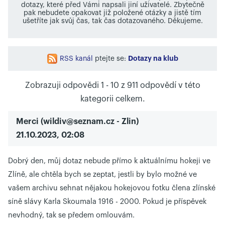
dotazy, které před Vámi napsali jiní uživatelé. Zbytečně
pak nebudete opakovat již položené otázky a jistě tím
ušetříte jak svůj čas, tak čas dotazovaného. Děkujeme.
Dotazy na klub
RSS kanál
ptejte se:
Zobrazuji odpovědi 1 - 10 z 911 odpovědí v této
kategorii celkem.
Merci
(
wildiv@seznam.cz
- Zlin)
21.10.2023, 02:08
Dobrý den, můj dotaz nebude přímo k aktuálnímu hokeji ve
Zlíně, ale chtěla bych se zeptat, jestli by bylo možné ve
vašem archivu sehnat nějakou hokejovou fotku člena zlínské
síně slávy Karla Skoumala 1916 - 2000. Pokud je příspěvek
nevhodný, tak se předem omlouvám.