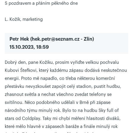
S pozdravem a přáním pěkného dne
L. Kožík, marketing
Petr Hek
(
hek.petr@seznam.cz
- Zlín)
15.10.2023, 18:59
Dobrý den, pane Kožíku, prosím vyřiďte velkou pochvalu
Kubovi Štefkovi, který každému zápasu dodává neskutečnou
energii. Proto mě napadlo, co třeba některou komerční
přestávku nevyzkoušet zapojit celý stadion, pustit hudbu,
zhasnout světla a nechat všechno zvedat telefony se
svítilnou. Něco podobného udělali v Brně při zápase
národního týmu minulý rok. Bylo to na hudbu Sky full of
stars od Coldplay. Taky mi chybí měření hlasitosti diváků,
které mělo hlavně v zápasech baráže a finále minulý rok