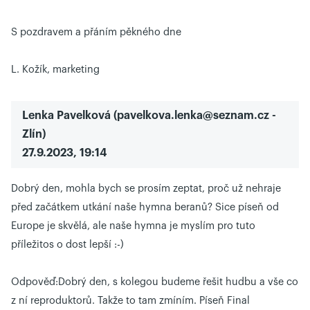
S pozdravem a přáním pěkného dne
L. Kožík, marketing
Lenka Pavelková
(
pavelkova.lenka@seznam.cz
-
Zlín)
27.9.2023, 19:14
Dobrý den, mohla bych se prosím zeptat, proč už nehraje
před začátkem utkání naše hymna beranů? Sice píseň od
Europe je skvělá, ale naše hymna je myslím pro tuto
příležitos o dost lepší :-)
Odpověď:
Dobrý den, s kolegou budeme řešit hudbu a vše co
z ní reproduktorů. Takže to tam zmíním. Píseň Final