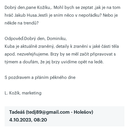
Dobrý den,pane Kožíku,. Mohl bych se zeptat ,jak je na tom
hráč Jakub Husa.Jestli je sním něco v nepořádku? Nebo je
někde na trendů?
Odpověď:
Dobrý den, Dominiku,
Kuba je aktuálně zraněný, detaily k zranění v jaké části těla
apod. nezveřejňujeme. Brzy by se měl začít připravovat s
týmem a doufám, že jej brzy uvidíme opět na ledě.
S pozdravem a přáním pěkného dne
L. Kožík, marketing
Tadeáš
(
tedj89@gmail.com
- Holešov)
4.10.2023, 08:20