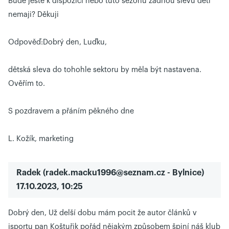
Bude ještě k dispozici nebo tuto sezónu žádnou slevu děti
nemaji? Děkuji
Odpověď:
Dobrý den, Luďku,
dětská sleva do tohohle sektoru by měla být nastavena.
Ověřím to.
S pozdravem a přáním pěkného dne
L. Kožík, marketing
Radek
(
radek.macku1996@seznam.cz
- Bylnice)
17.10.2023, 10:25
Dobrý den, Už delší dobu mám pocit že autor článků v
isportu pan Koštuřik pořád nějakým způsobem špiní náš klub