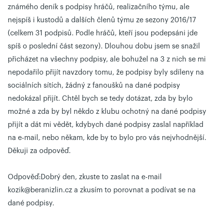
známého deník s podpisy hráčů, realizačního týmu, ale
nejspíš i kustodů a dalších členů týmu ze sezony 2016/17
(celkem 31 podpisů. Podle hráčů, kteří jsou podepsáni jde
spíš o poslední část sezony). Dlouhou dobu jsem se snažil
přicházet na všechny podpisy, ale bohužel na 3 z nich se mi
nepodařilo přijít navzdory tomu, že podpisy byly sdíleny na
sociálních sítích, žádný z fanoušků na dané podpisy
nedokázal přijít. Chtěl bych se tedy dotázat, zda by bylo
možné a zda by byl někdo z klubu ochotný na dané podpisy
přijít a dát mi vědět, kdybych dané podpisy zaslal například
na e-mail, nebo někam, kde by to bylo pro vás nejvhodnější.
Děkuji za odpověď.
Odpověď:
Dobrý den, zkuste to zaslat na e-mail
kozik@beranizlin.cz a zkusím to porovnat a podívat se na
dané podpisy.