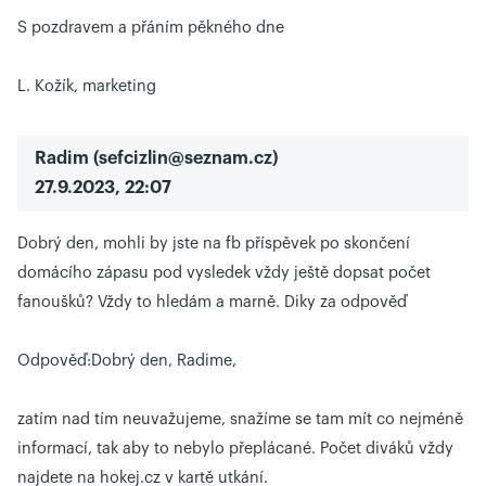
S pozdravem a přáním pěkného dne
L. Kožík, marketing
Radim
(
sefcizlin@seznam.cz
)
27.9.2023, 22:07
Dobrý den, mohli by jste na fb příspěvek po skončení
domácího zápasu pod vysledek vždy ještě dopsat počet
fanoušků? Vždy to hledám a marně. Diky za odpověď
Odpověď:
Dobrý den, Radime,
zatím nad tím neuvažujeme, snažíme se tam mít co nejméně
informací, tak aby to nebylo přeplácané. Počet diváků vždy
najdete na hokej.cz v kartě utkání.