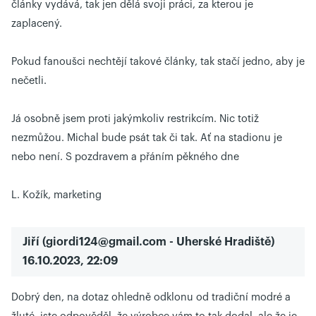
články vydává, tak jen dělá svoji práci, za kterou je
zaplacený.
Pokud fanoušci nechtějí takové články, tak stačí jedno, aby je
nečetli.
Já osobně jsem proti jakýmkoliv restrikcím. Nic totiž
nezmůžou. Michal bude psát tak či tak. Ať na stadionu je
nebo není. S pozdravem a přáním pěkného dne
L. Kožík, marketing
Jiří
(
giordi124@gmail.com
- Uherské Hradiště)
16.10.2023, 22:09
Dobrý den, na dotaz ohledně odklonu od tradiční modré a