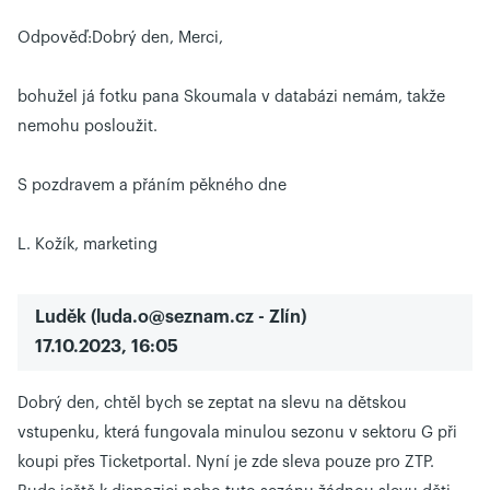
Odpověď:
Dobrý den, Merci,
bohužel já fotku pana Skoumala v databázi nemám, takže
nemohu posloužit.
S pozdravem a přáním pěkného dne
L. Kožík, marketing
Luděk
(
luda.o@seznam.cz
- Zlín)
17.10.2023, 16:05
Dobrý den, chtěl bych se zeptat na slevu na dětskou
vstupenku, která fungovala minulou sezonu v sektoru G při
koupi přes Ticketportal. Nyní je zde sleva pouze pro ZTP.