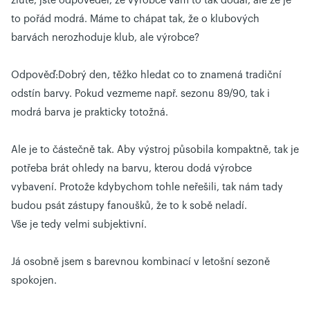
žluté, jste odpověděl, že výrobce vám to tak dodal, ale že je
to pořád modrá. Máme to chápat tak, že o klubových
barvách nerozhoduje klub, ale výrobce?
Odpověď:
Dobrý den, těžko hledat co to znamená tradiční
odstín barvy. Pokud vezmeme např. sezonu 89/90, tak i
modrá barva je prakticky totožná.
Ale je to částečně tak. Aby výstroj působila kompaktně, tak je
potřeba brát ohledy na barvu, kterou dodá výrobce
vybavení. Protože kdybychom tohle neřešili, tak nám tady
budou psát zástupy fanoušků, že to k sobě neladí.
Vše je tedy velmi subjektivní.
Já osobně jsem s barevnou kombinací v letošní sezoně
spokojen.