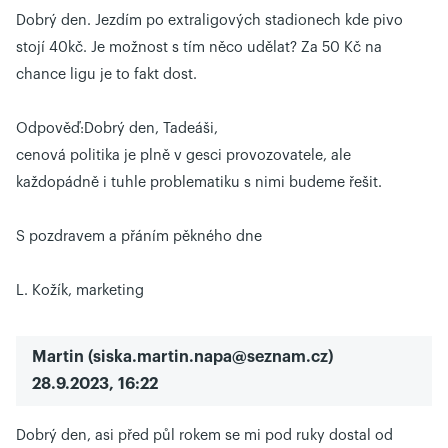
Dobrý den. Jezdím po extraligových stadionech kde pivo
stojí 40kč. Je možnost s tím něco udělat? Za 50 Kč na
chance ligu je to fakt dost.
Odpověď:
Dobrý den, Tadeáši,
cenová politika je plně v gesci provozovatele, ale
každopádně i tuhle problematiku s nimi budeme řešit.
S pozdravem a přáním pěkného dne
L. Kožík, marketing
Martin
(
siska.martin.napa@seznam.cz
)
28.9.2023, 16:22
Dobrý den, asi před půl rokem se mi pod ruky dostal od