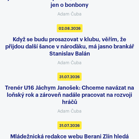
jen o bonbony
Adam Čuba
02.08.2026
Když se budu prosazovat v klubu, věřím, že
přijdou další šance v nároďáku, má jasno brankář
Stanislav Balán
Adam Čuba
31.07.2026
Trenér U16 Jáchym Janošek: Chceme navázat na
loňský rok a zároveň nadále pracovat na rozvoji
hráčů
Adam Čuba
31.07.2026
Mládežnická redakce webu Berani Zlín hledá