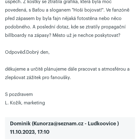
úspěch. Z kostky se ztratila grafika, která byla moc
povedená, s Baťou a sloganem "Hoši bojovat!". Ve fanzóně
před zápasem by byla fajn nějaká fotostěna nebo něco
podobného. A poslední dotaz, kde se ztratily propagační
billboardy na zápasy? Město už je nechce poskytovat?
Odpověď:
Dobrý den,
děkujeme a určitě plánujeme dále pracovat s atmosférou a
zlepšovat zážitek pro fanoušky.
S pozdravem
L. Kožík, marketing
Dominik
(
Kunorza@seznam.cz
- Ludkoovice )
11.10.2023, 17:10