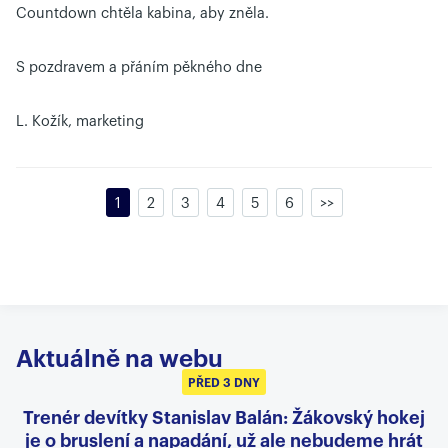
Countdown chtěla kabina, aby zněla.
S pozdravem a přáním pěkného dne
L. Kožík, marketing
1
2
3
4
5
6
>>
Aktuálně na webu
PŘED 3 DNY
Trenér devítky Stanislav Balán: Žákovský hokej
je o bruslení a napadání, už ale nebudeme hrát