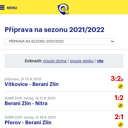
MENU
Příprava na sezonu 2021/2022
Zobrazit:
vše
pouze doma
|
pouze venku
|
3:2
příprava, čt 12.8.2021
p
Vítkovice
-
Berani Zlín
1:2
ZUBR CUP, turnaj, út 17.8.2021
Berani Zlín
-
Nitra
2:1
ZUBR CUP, turnaj, čt 19.8.2021
Přerov
-
Berani Zlín