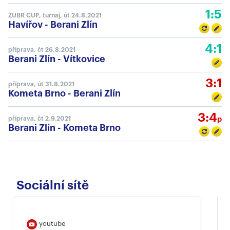
1:5
ZUBR CUP, turnaj, út 24.8.2021
Havířov
-
Berani Zlín
4:1
příprava, čt 26.8.2021
Berani Zlín
-
Vítkovice
3:1
příprava, út 31.8.2021
Kometa Brno
-
Berani Zlín
3:4
příprava, čt 2.9.2021
p
Berani Zlín
-
Kometa Brno
Sociální sítě
youtube