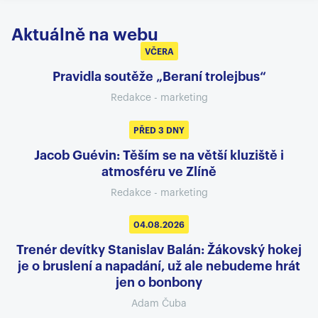
Rozklikni popisek pro více informací!> Podívejte
se na klubový WEB ? www.beranizlin.cz>
Aktuálně na webu
Sledujte nás na FACEBOOKU ?...
VČERA
2.4.2026
Pravidla soutěže „Beraní trolejbus“
Redakce - marketing
PŘED 3 DNY
youtube
Jacob Guévin: Těším se na větší kluziště i
Rozklikni popisek pro více informací!> Podívejte
atmosféru ve Zlíně
se na klubový WEB ? www.beranizlin.cz>
Sledujte nás na FACEBOOKU ?...
Redakce - marketing
29.3.2026
04.08.2026
Trenér devítky Stanislav Balán: Žákovský hokej
je o bruslení a napadání, už ale nebudeme hrát
jen o bonbony
Adam Čuba