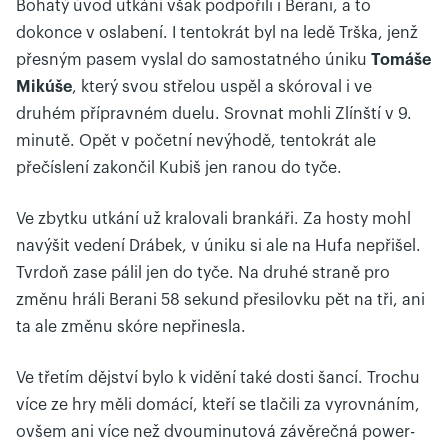
Bohatý úvod utkání však podpořili i Berani, a to
dokonce v oslabení. I tentokrát byl na ledě Trška, jenž
přesným pasem vyslal do samostatného úniku
Tomáše
Mikúše
, který svou střelou uspěl a skóroval i ve
druhém přípravném duelu. Srovnat mohli Zlínští v 9.
minutě. Opět v početní nevýhodě, tentokrát ale
přečíslení zakončil Kubiš jen ranou do tyče.
Ve zbytku utkání už kralovali brankáři. Za hosty mohl
navýšit vedení Drábek, v úniku si ale na Hufa nepřišel.
Tvrdoň zase pálil jen do tyče. Na druhé straně pro
změnu hráli Berani 58 sekund přesilovku pět na tři, ani
ta ale změnu skóre nepřinesla.
Ve třetím dějství bylo k vidění také dosti šancí. Trochu
více ze hry měli domácí, kteří se tlačili za vyrovnáním,
ovšem ani více než dvouminutová závěrečná power-