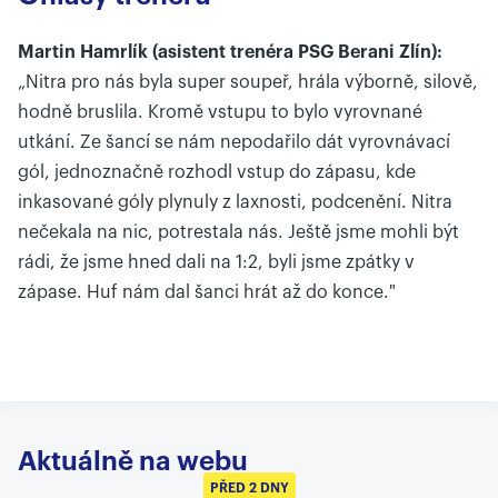
Martin Hamrlík (asistent trenéra PSG Berani Zlín):
„Nitra pro nás byla super soupeř, hrála výborně, silově,
hodně bruslila. Kromě vstupu to bylo vyrovnané
utkání. Ze šancí se nám nepodařilo dát vyrovnávací
gól, jednoznačně rozhodl vstup do zápasu, kde
inkasované góly plynuly z laxnosti, podcenění. Nitra
nečekala na nic, potrestala nás. Ještě jsme mohli být
rádi, že jsme hned dali na 1:2, byli jsme zpátky v
zápase. Huf nám dal šanci hrát až do konce."
Aktuálně na webu
PŘED 2 DNY