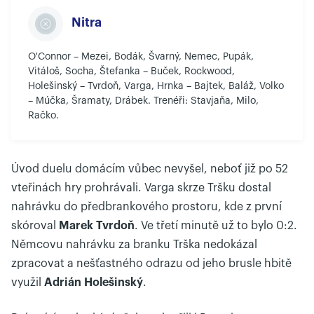
Nitra
O'Connor – Mezei, Bodák, Švarný, Nemec, Pupák,
Vitáloš, Socha, Štefanka – Buček, Rockwood,
Holešinský – Tvrdoň, Varga, Hrnka – Bajtek, Baláž, Volko
– Múčka, Šramaty, Drábek. Trenéři: Stavjaňa, Milo,
Račko.
Úvod duelu domácím vůbec nevyšel, neboť již po 52
vteřinách hry prohrávali. Varga skrze Tršku dostal
nahrávku do předbrankového prostoru, kde z první
skóroval
Marek Tvrdoň
. Ve třetí minutě už to bylo 0:2.
Němcovu nahrávku za branku Trška nedokázal
zpracovat a nešťastného odrazu od jeho brusle hbitě
využil
Adrián Holešinský
.