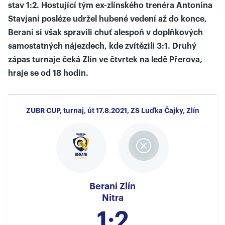
stav 1:2. Hostující tým ex-zlínského trenéra Antonína
Stavjani posléze udržel hubené vedení až do konce,
Berani si však spravili chuť alespoň v doplňkových
samostatných nájezdech, kde zvítězili 3:1. Druhý
zápas turnaje čeká Zlín ve čtvrtek na ledě Přerova,
hraje se od 18 hodin.
ZUBR CUP, turnaj, út 17.8.2021, ZS Luďka Čajky, Zlín
Berani Zlín
Nitra
1:2