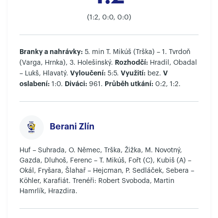
(1:2, 0:0, 0:0)
Branky a nahrávky:
5. min T. Mikúš (Trška) – 1. Tvrdoň
Rozhodčí:
(Varga, Hrnka), 3. Holešinský.
Hradil, Obadal
Vyloučení:
Využití:
V
– Lukš, Hlavatý.
5:5.
bez.
oslabení:
Diváci:
Průběh utkání:
1:0.
961.
0:2, 1:2.
Berani Zlín
Huf – Suhrada, O. Němec, Trška, Žižka, M. Novotný,
Gazda, Dluhoš, Ferenc – T. Mikúš, Fořt (C), Kubiš (A) –
Okál, Fryšara, Šlahař – Hejcman, P. Sedláček, Sebera –
Köhler, Karafiát. Trenéři: Robert Svoboda, Martin
Hamrlík, Hrazdira.