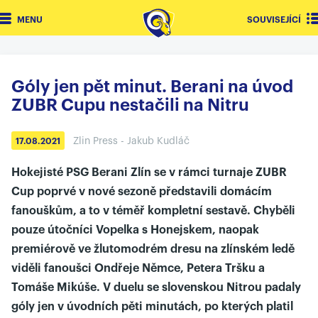
MENU
SOUVISEJÍCÍ
Góly jen pět minut. Berani na úvod
ZUBR Cupu nestačili na Nitru
Zlin Press - Jakub Kudláč
17.08.2021
Hokejisté PSG Berani Zlín se v rámci turnaje ZUBR
Cup poprvé v nové sezoně představili domácím
fanouškům, a to v téměř kompletní sestavě. Chyběli
pouze útočníci Vopelka s Honejskem, naopak
premiérově ve žlutomodrém dresu na zlínském ledě
viděli fanoušci Ondřeje Němce, Petera Tršku a
Tomáše Mikúše. V duelu se slovenskou Nitrou padaly
góly jen v úvodních pěti minutách, po kterých platil