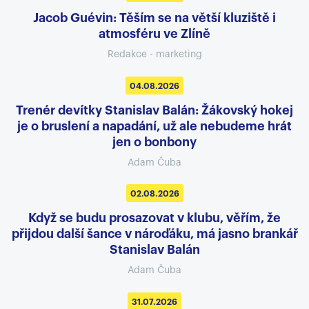
Jacob Guévin: Těším se na větší kluziště i
atmosféru ve Zlíně
Redakce - marketing
04.08.2026
Trenér devítky Stanislav Balán: Žákovský hokej
je o bruslení a napadání, už ale nebudeme hrát
jen o bonbony
Adam Čuba
02.08.2026
Když se budu prosazovat v klubu, věřím, že
přijdou další šance v nároďáku, má jasno brankář
Stanislav Balán
Adam Čuba
31.07.2026