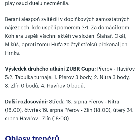
play osud duelu nezměnila.
Berani alespoň zvítězili v doplňkových samostatných
nájezdech, kde uspěli poměrem 3:1. Za domácí krom
Köhlera uspěli všichni aktéři ve složení Šlahař, Okál,
Mikúš, oproti tomu Hufa ze čtyř střelců překonal jen
Hrnka.
Výsledek druhého utkání ZUBR Cupu:
Přerov - Havířov
5:2. Tabulka turnaje: 1. Přerov 3 body, 2. Nitra 3 body,
3. Zlín 0 bodů, 4. Havířov 0 bodů.
Další rozlosování:
Středa 18. srpna Přerov - Nitra
(18:00), čtvrtek 19. srpna Přerov - Zlín (18:00), úterý 24.
srpna Havířov - Zlín (18:00).
Ohlasy trenérů