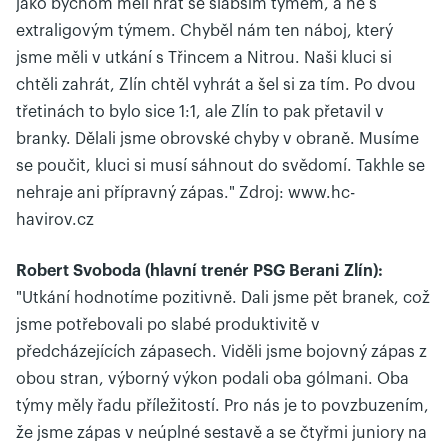
jako bychom měli hrát se slabším týmem, a ne s
extraligovým týmem. Chyběl nám ten náboj, který
jsme měli v utkání s Třincem a Nitrou. Naši kluci si
chtěli zahrát, Zlín chtěl vyhrát a šel si za tím. Po dvou
třetinách to bylo sice 1:1, ale Zlín to pak přetavil v
branky. Dělali jsme obrovské chyby v obraně. Musíme
se poučit, kluci si musí sáhnout do svědomí. Takhle se
nehraje ani přípravný zápas." Zdroj: www.hc-
havirov.cz
Robert Svoboda (hlavní trenér PSG Berani Zlín):
"Utkání hodnotíme pozitivně. Dali jsme pět branek, což
jsme potřebovali po slabé produktivitě v
předcházejících zápasech. Viděli jsme bojovný zápas z
obou stran, výborný výkon podali oba gólmani. Oba
týmy měly řadu příležitostí. Pro nás je to povzbuzením,
že jsme zápas v neúplné sestavě a se čtyřmi juniory na