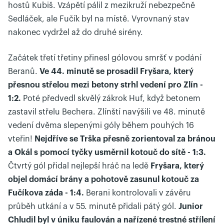
hostů Kubiš. Vzápětí pálil z mezikruží nebezpečně
Sedláček, ale Fučík byl na místě. Vyrovnaný stav
nakonec vydržel až do druhé sirény.
Začátek třetí třetiny přinesl gólovou smršť v podání
Beranů.
Ve 44. minutě se prosadil Fryšara, který
přesnou střelou mezi betony strhl vedení pro Zlín -
1:2.
Poté předvedl skvělý zákrok Huf, když betonem
zastavil střelu Bechera. Zlínští navýšili ve 48. minutě
vedení dvěma slepenými góly během pouhých 16
vteřin!
Nejdříve se Trška přesně zorientoval za bránou
a Okál s pomocí tyčky usměrnil kotouč do sítě - 1:3.
Čtvrtý gól přidal nejlepší hráč na ledě
Fryšara, který
objel domácí brány a pohotově zasunul kotouč za
Fučíkova záda - 1:4.
Berani kontrolovali v závěru
průběh utkání a v 55. minutě přidali pátý gól.
Junior
Chludil byl v úniku faulován a nařízené trestné střílení