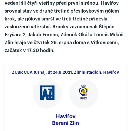
vedení šli čtyři vteřiny před první sirénou. Havířov
srovnal stav ve druhé třetině přesilovkovým gólem
krok, ale gólová smršť ve třetí třetině přinesla
zasloužené vítězství. Branky zaznamenali Štěpán
Fryšara 2, Jakub Ferenc, Zdeněk Okál a Tomáš Mikúš.
Zlín hraje ve čtvrtek 26. srpna doma s Vítkovicemi,
začátek v 17:30 hodin.
ZUBR CUP, turnaj, út 24.8.2021, Zimní stadion, Havířov
Havířov
Berani Zlín