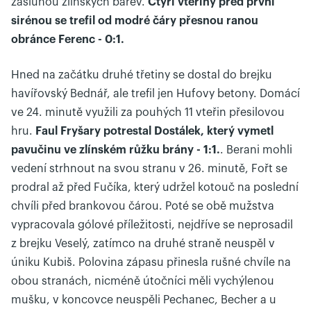
zásluhou zlínských barev.
Čtyři vteřiny před první
sirénou se trefil od modré čáry přesnou ranou
obránce Ferenc - 0:1.
Hned na začátku druhé třetiny se dostal do brejku
havířovský Bednář, ale trefil jen Hufovy betony. Domácí
ve 24. minutě využili za pouhých 11 vteřin přesilovou
hru.
Faul Fryšary potrestal Dostálek, který vymetl
pavučinu ve zlínském růžku brány - 1:1.
. Berani mohli
vedení strhnout na svou stranu v 26. minutě, Fořt se
prodral až před Fučíka, který udržel kotouč na poslední
chvíli před brankovou čárou. Poté se obě mužstva
vypracovala gólové příležitosti, nejdříve se neprosadil
z brejku Veselý, zatímco na druhé straně neuspěl v
úniku Kubiš. Polovina zápasu přinesla rušné chvíle na
obou stranách, nicméně útočníci měli vychýlenou
mušku, v koncovce neuspěli Pechanec, Becher a u