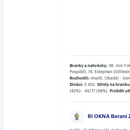
Branky a nahrávky:
38. min Fořt
Pospíšil), 19. Estephan (Střítesk
Rozhodčí:
Hradil, Obadal - Gan
Diváci:
Střely na branku
3 452.
Průběh ut
(42%) - 45/77 (58%).
RI OKNA Berani Z