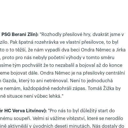
 PSG Berani Zlín):
"Rozhodly přesilové hry, dvakrát jsme v
zilo. Pak špatná rozehrávka ve vlastní přesilovce, to byl
to o to těžší, že nám vypadli dva beci Ondra Němec a Jirka
h, proto pro nás nebyly početní výhody v tomto směru
íme tým pochválit že to nezabalil a bojoval až do konce
deme bojovat dále. Ondra Němec je na přesilovky centrální
an Gazda, který to ani netrénoval. Není to jednoduchá
ce nemám, každopádně nedohráli zápas. Tomáš Žižka by
ě situace není vůbec lehká."
ér HC Verva Litvínov):
"Pro nás to byl důležitý start do
nému soupeři. Velmi si vážíme vítězství, které se nerodilo
tině aktivnější v úvodních deseti minutách. Nás dostaly do