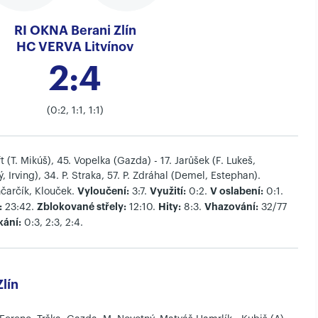
RI OKNA Berani Zlín
HC VERVA Litvínov
2:4
(0:2, 1:1, 1:1)
 (T. Mikúš), 45. Vopelka (Gazda) - 17. Jarůšek (F. Lukeš,
ý, Irving), 34. P. Straka, 57. P. Zdráhal (Demel, Estephan).
Vyloučení:
Využití:
V oslabení:
čarčík, Klouček.
3:7.
0:2.
0:1.
:
Zblokované střely:
Hity:
Vhazování:
23:42.
12:10.
8:3.
32/77
kání:
0:3, 2:3, 2:4.
lín