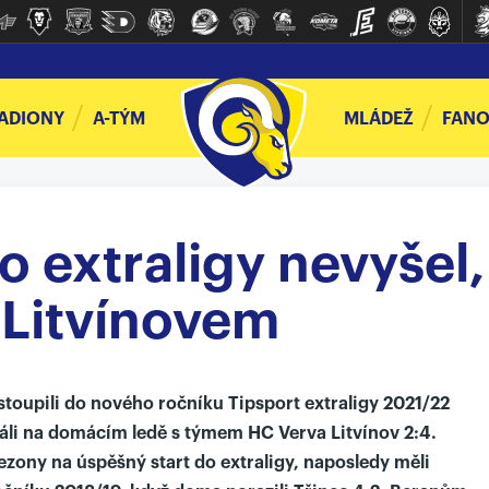
ADIONY
A-TÝM
MLÁDEŽ
FANO
o extraligy nevyšel,
 Litvínovem
stoupili do nového ročníku Tipsport extraligy 2021/22
ráli na domácím ledě s týmem HC Verva Litvínov 2:4.
i sezony na úspěšný start do extraligy, naposledy měli