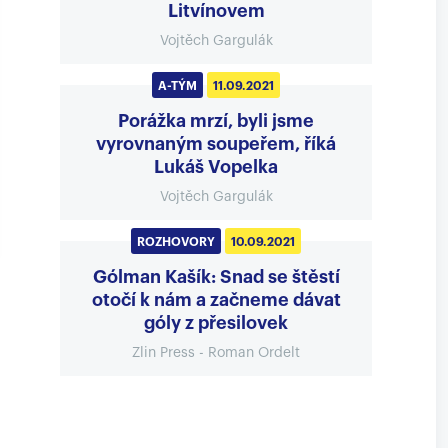
Litvínovem
Vojtěch Gargulák
A-TÝM
11.09.2021
Porážka mrzí, byli jsme
vyrovnaným soupeřem, říká
Lukáš Vopelka
Vojtěch Gargulák
ROZHOVORY
10.09.2021
Gólman Kašík: Snad se štěstí
otočí k nám a začneme dávat
góly z přesilovek
Zlin Press - Roman Ordelt