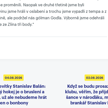
me proměnili. Naopak ve druhé třetině jsme byli
vinu jsme hráli v oslabení a trochu jsme vypadli z tempa a z
řetině, ale podržel nás gólman Godla. Výborně jsme odehráli
 ze Zlína tři body."
04.08.2026
02.08.2026
evítky Stanislav Balán:
Když se budu prosa
 hokej je o bruslení a
klubu, věřím, že přij
, už ale nebudeme hrát
šance v nároďáku, m
jen o bonbony
brankář Stanislav