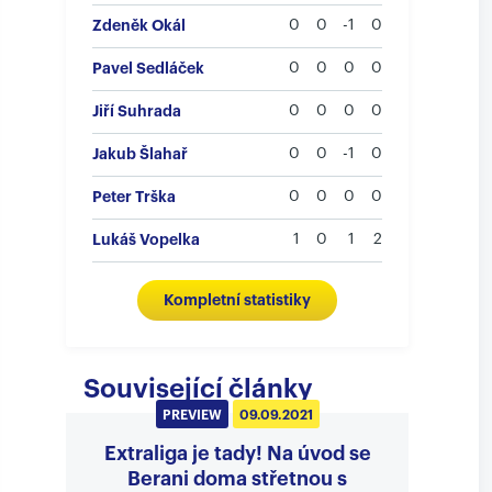
Zdeněk Okál
0
0
-1
0
Pavel Sedláček
0
0
0
0
Jiří Suhrada
0
0
0
0
Jakub Šlahař
0
0
-1
0
Peter Trška
0
0
0
0
Lukáš Vopelka
1
0
1
2
Kompletní statistiky
Související články
PREVIEW
09.09.2021
Extraliga je tady! Na úvod se
Berani doma střetnou s