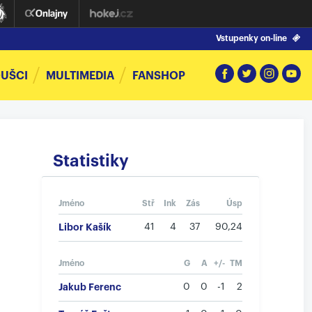
Vstupenky on-line
UŠCI
MULTIMEDIA
FANSHOP
Statistiky
Jméno
Stř
Ink
Zás
Úsp
Libor Kašík
41
4
37
90,24
Jméno
G
A
+/-
TM
Jakub Ferenc
0
0
-1
2