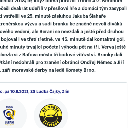
očníku 2018/19, když doma porazili Třinec 4:2. Beranům
češi dvakrát udeřili v přesilové hře a domácí tým zasypali
tí vstřelili ve 25. minutě zásluhou Jakuba Šlahaře
l trenérskou výzvu a sudí branku ke značné nevoli diváků
kového vedení, ale Berani se nevzdali a ještě před druhou
n bojoval i ve třetí třetině, ve 45. minutě dal kontaktní gól,
hé minuty trvající početní výhodu pět na tři. Verva ještě
odvezla si z Baťova města tříbodové vítězství. Branky dali
tkání nedohráli pro zranění obránci Ondřej Němec a Jiří
12. září moravské derby na ledě Komety Brno.
lo, pá 10.9.2021, ZS Luďka Čajky, Zlín