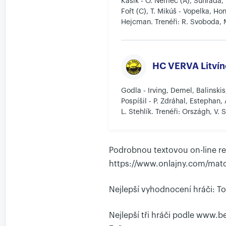
Kašík - O. Němec (A), Suhrada, 
Fořt (C), T. Mikúš - Vopelka, Hon
Hejcman. Trenéři: R. Svoboda, M
HC VERVA Litvín
Godla - Irving, Demel, Balinskis,
Pospíšil - P. Zdráhal, Estephan,
L. Stehlík. Trenéři: Országh, V. 
Podrobnou textovou on-line re
https://www.onlajny.com/matc
Nejlepší vyhodnocení hráči: To
Nejlepší tři hráči podle www.b