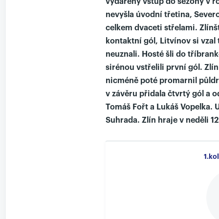
vydařený vstup do sezony v r
nevyšla úvodní třetina, Severo
celkem dvaceti střelami. Zlínš
kontaktní gól, Litvínov si vza
neuznali. Hosté šli do tříbran
sirénou vstřelili první gól. Zlí
nicméně poté promarnil půldru
v závěru přidala čtvrtý gól a 
Tomáš Fořt a Lukáš Vopelka. U
Suhrada. Zlín hraje v neděli 
1.ko