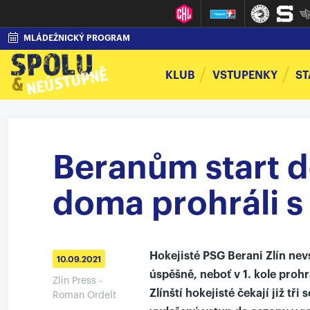
MLÁDEŽNICKÝ PROGRAM
KLUB
VSTUPENKY
ST
Beranům start d
doma prohráli s
Hokejisté PSG Berani Zlín nev
10.09.2021
úspěšně, neboť v 1. kole proh
Zlin Press -
Zlínští hokejisté čekají již tř
Roman Ordelt