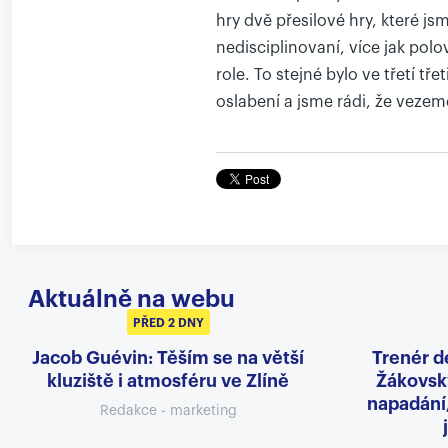
hry dvě přesilové hry, které js
nedisciplinovaní, více jak polo
role. To stejné bylo ve třetí t
oslabení a jsme rádi, že vezeme
Aktuálně na webu
PŘED 2 DNY
Jacob Guévin: Těším se na větší
Trenér d
kluziště i atmosféru ve Zlíně
Žákovský
napadání
Redakce - marketing