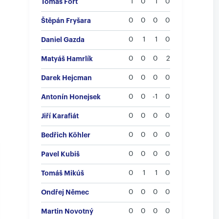
Tomáš Fořt
1
0
1
0
Štěpán Fryšara
0
0
0
0
Daniel Gazda
0
1
1
0
Matyáš Hamrlík
0
0
0
2
Darek Hejcman
0
0
0
0
Antonín Honejsek
0
0
-1
0
Jiří Karafiát
0
0
0
0
Bedřich Köhler
0
0
0
0
Pavel Kubiš
0
0
0
0
Tomáš Mikúš
0
1
1
0
Ondřej Němec
0
0
0
0
Martin Novotný
0
0
0
0