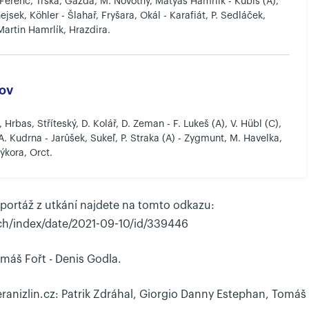
Ferenc, Trška, Gazda, M. Novotný, Matyáš Hamrlík - Kubiš (A),
ejsek, Köhler - Šlahař, Fryšara, Okál - Karafiát, P. Sedláček,
artin Hamrlík, Hrazdira.
ov
 Hrbas, Stříteský, D. Kolář, D. Zeman - F. Lukeš (A), V. Hübl (C),
 A. Kudrna - Jarůšek, Sukeľ, P. Straka (A) - Zygmunt, M. Havelka,
Sýkora, Orct.
portáž z utkání najdete na tomto odkazu:
h/index/date/2021-09-10/id/339446
máš Fořt - Denis Godla.
eranizlin.cz: Patrik Zdráhal, Giorgio Danny Estephan, Tomáš