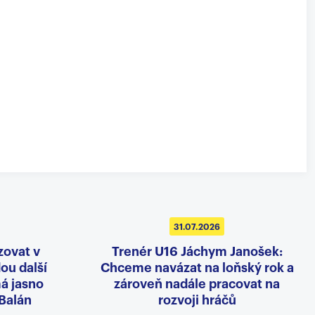
31.07.2026
zovat v
Trenér U16 Jáchym Janošek:
dou další
Chceme navázat na loňský rok a
á jasno
zároveň nadále pracovat na
 Balán
rozvoji hráčů