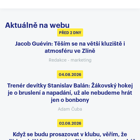
Aktuálně na webu
PŘED 2 DNY
Jacob Guévin: Těším se na větší kluziště i
atmosféru ve Zlíně
Redakce - marketing
04.08.2026
Trenér devítky Stanislav Balán: Žákovský hokej
je o bruslení a napadání, už ale nebudeme hrát
jen o bonbony
Adam Čuba
02.08.2026
Když se budu prosazovat v klubu, věřím, že