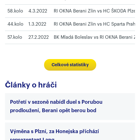
58.kolo
4.3.2022
RI OKNA Berani Zlín vs HC ŠKODA Plzeň
44.kolo
1.3.2022
RI OKNA Berani Zlín vs HC Sparta Praha
57.kolo
27.2.2022
BK Mladá Boleslav vs RI OKNA Berani Zlí
Celkové statistiky
Články o hráči
Potřetí v sezoně nabídl duel s Porubou
prodloužení, Berani opět berou bod
Výměna s Plzní, za Honejska příchází