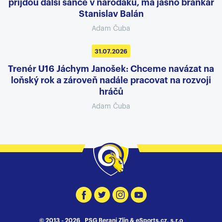
přijdou další šance v nároďáku, má jasno brankář
Stanislav Balán
Adam Čuba
31.07.2026
Trenér U16 Jáchym Janošek: Chceme navázat na
loňský rok a zároveň nadále pracovat na rozvoji
hráčů
Adam Čuba
© 2013 - 2026 PSG Berani Zlín &
eSports.cz, s.r.o