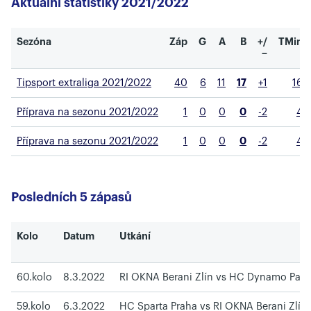
Aktuální statistiky 2021/2022
Sezóna
Záp
G
A
B
+/
TMin
−
Tipsport extraliga 2021/2022
40
6
11
17
+1
16
Příprava na sezonu 2021/2022
1
0
0
0
-2
4
Příprava na sezonu 2021/2022
1
0
0
0
-2
4
Posledních 5 zápasů
Kolo
Datum
Utkání
60.kolo
8.3.2022
RI OKNA Berani Zlín vs HC Dynamo Pard
59.kolo
6.3.2022
HC Sparta Praha vs RI OKNA Berani Zlín