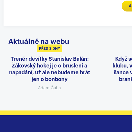
A
Aktuálně na webu
PŘED 3 DNY
Trenér devítky Stanislav Balán:
Když s
Žákovský hokej je o bruslení a
klubu, v
napadání, už ale nebudeme hrát
šance 
jen o bonbony
brank
Adam Čuba