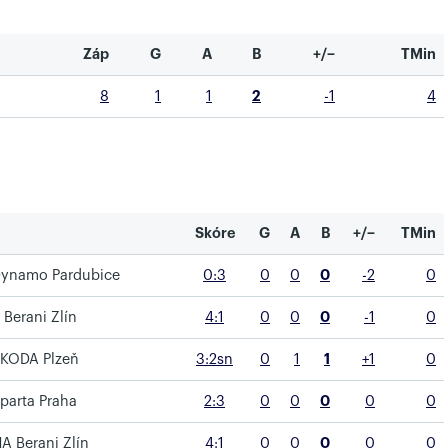
Záp
G
A
B
+/−
TMin
8
1
1
2
-1
4
Skóre
G
A
B
+/−
TMin
 Dynamo Pardubice
0:3
0
0
0
-2
0
Berani Zlín
4:1
0
0
0
-1
0
ŠKODA Plzeň
3:2sn
0
1
1
+1
0
parta Praha
2:3
0
0
0
0
0
A Berani Zlín
4:1
0
0
0
0
0