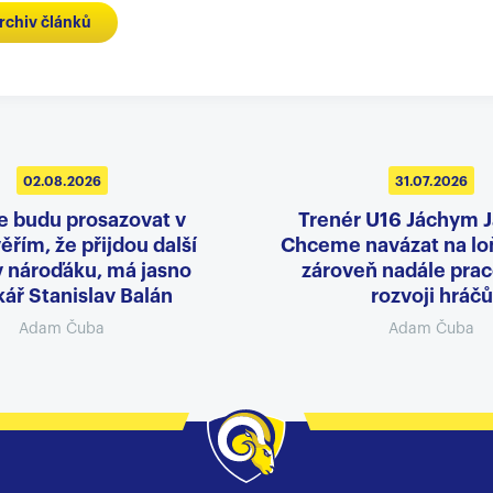
rchiv článků
02.08.2026
31.07.2026
e budu prosazovat v
Trenér U16 Jáchym 
ěřím, že přijdou další
Chceme navázat na loň
v nároďáku, má jasno
zároveň nadále prac
ář Stanislav Balán
rozvoji hráčů
Adam Čuba
Adam Čuba