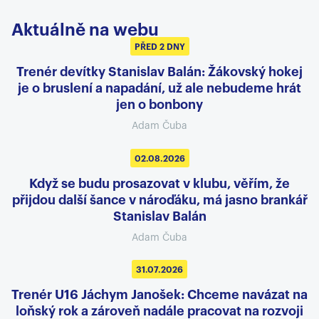
Aktuálně na webu
PŘED 2 DNY
Trenér devítky Stanislav Balán: Žákovský hokej
je o bruslení a napadání, už ale nebudeme hrát
jen o bonbony
Adam Čuba
02.08.2026
Když se budu prosazovat v klubu, věřím, že
přijdou další šance v nároďáku, má jasno brankář
Stanislav Balán
Adam Čuba
31.07.2026
Trenér U16 Jáchym Janošek: Chceme navázat na
loňský rok a zároveň nadále pracovat na rozvoji