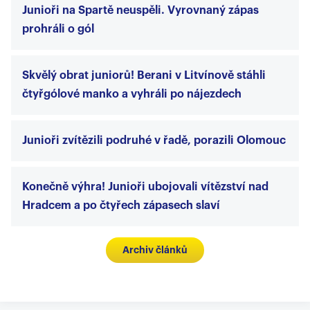
Junioři na Spartě neuspěli. Vyrovnaný zápas
prohráli o gól
Skvělý obrat juniorů! Berani v Litvínově stáhli
čtyřgólové manko a vyhráli po nájezdech
Junioři zvítězili podruhé v řadě, porazili Olomouc
Konečně výhra! Junioři ubojovali vítězství nad
Hradcem a po čtyřech zápasech slaví
Archiv článků