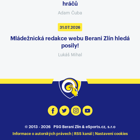
hráčů
Adam Čuba
31.07.2026
Mládežnická redakce webu Berani Zlín hledá
posily!
Lukáš Mihal
© 2013 - 2026 PSG Berani Zlín &
eSports.cz, s.r.o
Informace o autorských právech
|
RSS kanál
|
Nastavení cookies