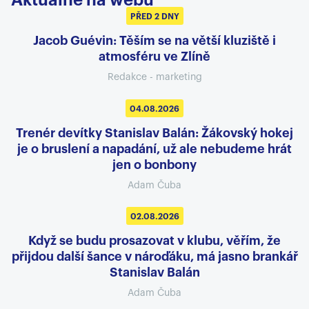
Aktuálně na webu
PŘED 2 DNY
Jacob Guévin: Těším se na větší kluziště i
atmosféru ve Zlíně
Redakce - marketing
04.08.2026
Trenér devítky Stanislav Balán: Žákovský hokej
je o bruslení a napadání, už ale nebudeme hrát
jen o bonbony
Adam Čuba
02.08.2026
Když se budu prosazovat v klubu, věřím, že
přijdou další šance v nároďáku, má jasno brankář
Stanislav Balán
Adam Čuba