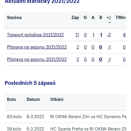
Aktuální statistiky 2021/2022
Sezóna
Záp
G
A
B
+/
TMin
−
Tipsport extraliga 2021/2022
11
0
1
1
-3
8
Příprava na sezonu 2021/2022
2
0
0
0
-1
0
Příprava na sezonu 2021/2022
2
0
0
0
-1
0
Posledních 5 zápasů
Kolo
Datum
Utkání
60.kolo
8.3.2022
RI OKNA Berani Zlín vs HC Dynamo Pard
59.kolo
6.3.2022
HC Sparta Praha vs RI OKNA Berani Zlín