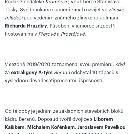
Rodák z nedaleké
Kroměříže
, vnuk herce Stanislava
Třísky. Své brankářské umění začal rozvíjet ve
zlínské
mládeži
pod vedením známého zlínského gólmana
Richarda Hrazdiry
. Působení v juniorce si zpestřil
hostováními v
Přerově
a
Prostějově
.
V sezóně 2019/2020 zaznamenal svou premiéru, když
za
extraligový A-tým
Beranů
odchytal 10 zápasů s
výslednou devadesátiprocentní úspěšností.
Od té doby je jedním ze základních stavebních bloků
kádru Beranů. Doposud tvořil dvojice s
Liborem
Kašíkem
,
Michalem Kořénkem
,
Jaroslavem Pavelkou