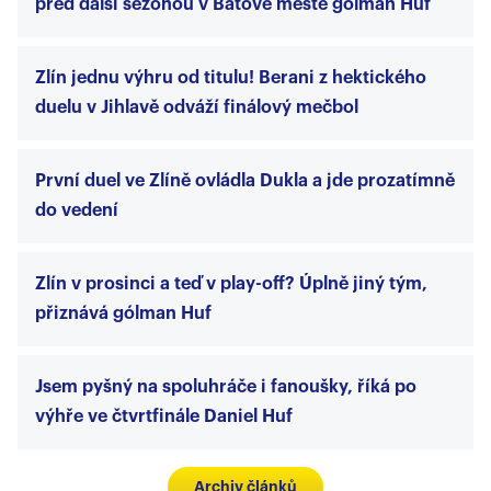
před další sezónou v Baťově městě gólman Huf
Zlín jednu výhru od titulu! Berani z hektického
duelu v Jihlavě odváží finálový mečbol
První duel ve Zlíně ovládla Dukla a jde prozatímně
do vedení
Zlín v prosinci a teď v play-off? Úplně jiný tým,
přiznává gólman Huf
Jsem pyšný na spoluhráče i fanoušky, říká po
výhře ve čtvrtfinále Daniel Huf
Archiv článků