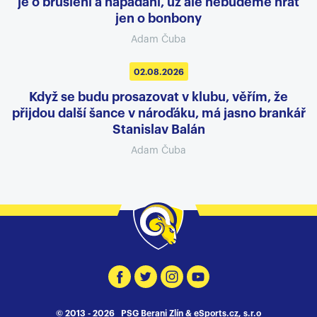
je o bruslení a napadání, už ale nebudeme hrát
jen o bonbony
Adam Čuba
02.08.2026
Když se budu prosazovat v klubu, věřím, že
přijdou další šance v nároďáku, má jasno brankář
Stanislav Balán
Adam Čuba
© 2013 - 2026 PSG Berani Zlín &
eSports.cz, s.r.o