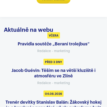
Aktuálně na webu
VČERA
Pravidla soutěže „Beraní trolejbus“
Redakce - marketing
PŘED 3 DNY
Jacob Guévin: Těším se na větší kluziště i
atmosféru ve Zlíně
Redakce - marketing
04.08.2026
Trenér devítky Stanislav Balán: Žákovský hokej