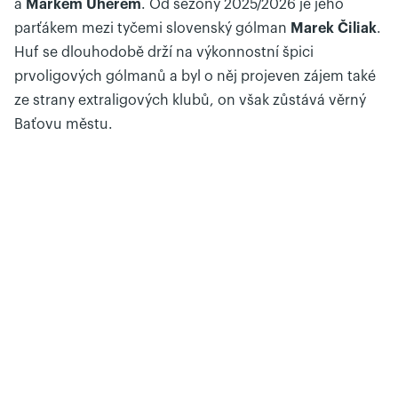
a
Markem Uherem
. Od sezóny 2025/2026 je jeho
parťákem mezi tyčemi slovenský gólman
Marek Čiliak
.
Huf se dlouhodobě drží na výkonnostní špici
prvoligových gólmanů a byl o něj projeven zájem také
ze strany extraligových klubů, on však zůstává věrný
Baťovu městu.