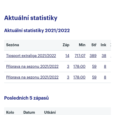
Aktuální statistiky
Aktuální statistiky 2021/2022
Sezóna
Záp
Min
Stř
Ink
Zá
Tipsport extraliga 2021/2022
14
717:07
389
38
35
Příprava na sezonu 2021/2022
3
178:00
59
8
5
Příprava na sezonu 2021/2022
3
178:00
59
8
5
Posledních 5 zápasů
Kolo
Datum
Utkání