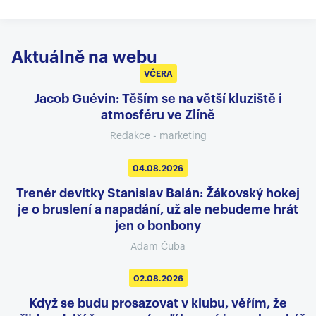
Aktuálně na webu
VČERA
Jacob Guévin: Těším se na větší kluziště i
atmosféru ve Zlíně
Redakce - marketing
04.08.2026
Trenér devítky Stanislav Balán: Žákovský hokej
je o bruslení a napadání, už ale nebudeme hrát
jen o bonbony
Adam Čuba
02.08.2026
Když se budu prosazovat v klubu, věřím, že