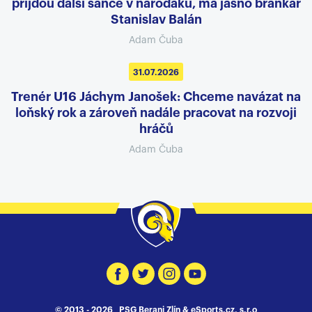
přijdou další šance v nároďáku, má jasno brankář
Stanislav Balán
Adam Čuba
31.07.2026
Trenér U16 Jáchym Janošek: Chceme navázat na
loňský rok a zároveň nadále pracovat na rozvoji
hráčů
Adam Čuba
© 2013 - 2026 PSG Berani Zlín &
eSports.cz, s.r.o