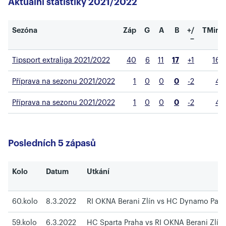
Aktuální statistiky 2021/2022
Sezóna
Záp
G
A
B
+/
TMin
−
Tipsport extraliga 2021/2022
40
6
11
17
+1
16
Příprava na sezonu 2021/2022
1
0
0
0
-2
4
Příprava na sezonu 2021/2022
1
0
0
0
-2
4
Posledních 5 zápasů
Kolo
Datum
Utkání
60.kolo
8.3.2022
RI OKNA Berani Zlín vs HC Dynamo Pard
59.kolo
6.3.2022
HC Sparta Praha vs RI OKNA Berani Zlín