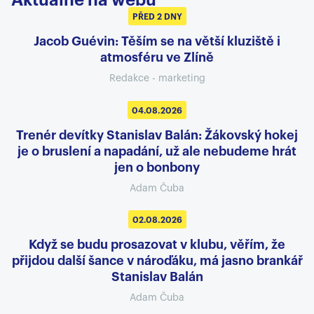
Aktuálně na webu
PŘED 2 DNY
Jacob Guévin: Těším se na větší kluziště i
atmosféru ve Zlíně
Redakce - marketing
04.08.2026
Trenér devítky Stanislav Balán: Žákovský hokej
je o bruslení a napadání, už ale nebudeme hrát
jen o bonbony
Adam Čuba
02.08.2026
Když se budu prosazovat v klubu, věřím, že
přijdou další šance v nároďáku, má jasno brankář
Stanislav Balán
Adam Čuba