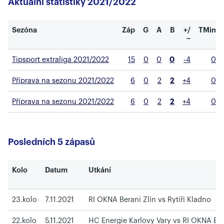
Aktuální statistiky 2021/2022
Sezóna
Záp
G
A
B
+/
TMin
−
Tipsport extraliga 2021/2022
15
0
0
0
-4
0
Příprava na sezonu 2021/2022
6
0
2
2
+4
0
Příprava na sezonu 2021/2022
6
0
2
2
+4
0
Posledních 5 zápasů
Kolo
Datum
Utkání
23.kolo
7.11.2021
RI OKNA Berani Zlín vs Rytíři Kladno
22.kolo
5.11.2021
HC Energie Karlovy Vary vs RI OKNA Ber