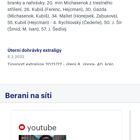
branky a nahrávky: 20. min Michasenok z trestného
střílení, 26. Kubiš (Ferenc, Hejcman), 30. Gazda
(Michasenok, Kubiš), 34. Mallet (Honejsek, Zabusovs),
55. Kubiš (Hejcman) - 4. Rychlovský (Čederle), 50. J. Šír
(Šmíd, M. Ivan), 57. J. Šedivý.
Úterní dohrávky extraligy
8.2.2022
Tipsport extraliga 2021/22 - úterý 8. února: 40. kolo
Karlovy Vary - Třinec 3:2 po prodloužení, 43. kolo Mladá
Boleslav - Kladno 0:1 po prodloužení, České Budějovice -
Vítkovice 3:2, 44. kolo Olomouc - Litvínov 4:1.
Berani na síti
Výsledky 50. kola
6.2.2022
Tipsport extraliga 2021/22 - neděle 6. února: Liberec -
Mladá Boleslav 4:3 po prodloužení, Vítkovice - Pardubice
youtube
4:1, Hradec Králové - PSG Berani Zlín 4:0. Předehráno
Karlovy Vary - Olomouc 4:3 po prodloužení. Litvínov -