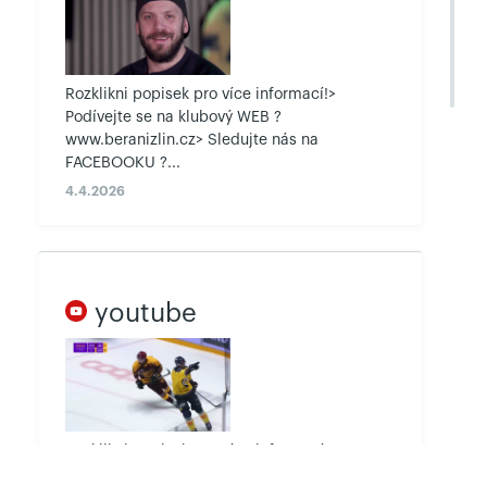
Kladno 2:5. Zápas Sparta - Plzeň se hraje 15. února, Brno
- Třinec 16. února. Dohrávka 45. kola Litvínov - Karlovy
Vary 4:3 po prodloužení.
Rozklikni popisek pro více informací!>
Podívejte se na klubový WEB ?
V Hradci bez gólů a bodů
www.beranizlin.cz> Sledujte nás na
6.2.2022
FACEBOOKU ?...
Hokejisté PSG Berani Zlín prohráli v televizním zápase
4.4.2026
50. kola Tipsport extraligy 2021/22 na ledě týmu
Mountfield HK Hradec Králové 0:4. Kubiš a spol.
nenavázali na bodovou šňůru z posledních čtyř zápasů a
vyšli vedle bodů i gólově zcela naprázdno. Zlínští
předvedli nevýrazný výkon a za celý zápas vyslali na
youtube
hradeckou bránu pouhých sedm střel! Berani nastoupili v
neúplné sestavě bez brankářské dvojice Libor Kašík,
Daniel Huf, které skolila viróza. Náhradní gólman Michal
Kořének i přes prohru předvedl slušný výkon a zneškodnil
33 soupeřových střel. Východočeši se ujali vedení již ve
3. minutě, druhý gól přidali za dalších jedenáct minut.
Rozklikni popisek pro více informací!>
Mountfield měl celý zápas zcela ve své režii a
Podívejte se na klubový WEB ?
pohodovou výhru zpečetil dvěma góly v závěru. Svěřenci