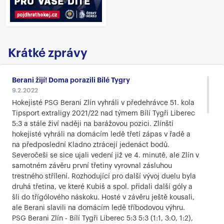
Krátké zprávy
Berani žijí! Doma porazili Bílé Tygry
9.2.2022
Hokejisté PSG Berani Zlín vyhráli v předehrávce 51. kola
Tipsport extraligy 2021/22 nad týmem Bílí Tygři Liberec
5:3 a stále živí naději na barážovou pozici. Zlínští
hokejisté vyhráli na domácím ledě třetí zápas v řadě a
na předposlední Kladno ztrácejí jedenáct bodů.
Severočeši se sice ujali vedení již ve 4. minutě, ale Zlín v
samotném závěru první třetiny vyrovnal zásluhou
trestného střílení. Rozhodující pro další vývoj duelu byla
druhá třetina, ve které Kubiš a spol. přidali další góly a
šli do třígólového náskoku. Hosté v závěru ještě kousali,
ale Berani slavili na domácím ledě tříbodovou výhru.
PSG Berani Zlín - Bílí Tygři Liberec 5:3 5:3 (1:1, 3:0, 1:2),