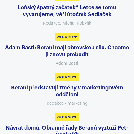
Loňský špatný začátek? Letos se tomu
vyvarujeme, věří útočník Sedláček
Redakce, Michal Kobylík
29.06.2026
Adam Bastl: Berani mají obrovskou sílu. Chceme
ji znovu probudit
Adam Bastl
26.06.2026
Berani představují změny v marketingovém
oddělení
Redakce - marketing
24.06.2026
Návrat domů. Obranné řady Beranů vyztuží Petr