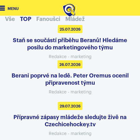
MENU
Vše
TOP
Fanoušci
Mládež
25.07.2026
Staň se součástí příběhu Beranů! Hledáme
posilu do marketingového týmu
Redakce - marketing
26.07.2026
Berani poprvé na ledě. Peter Oremus ocenil
připravenost týmu
Redakce - marketing
29.07.2026
Přípravné zápasy mládeže sledujte živě na
Czechicehockey.tv
Redakce - marketing