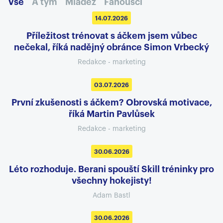
Vše
A tým
Mládež
Fanoušci
14.07.2026
Příležitost trénovat s áčkem jsem vůbec
nečekal, říká nadějný obránce Simon Vrbecký
Redakce - marketing
03.07.2026
První zkušenosti s áčkem? Obrovská motivace,
říká Martin Pavlůsek
Redakce - marketing
30.06.2026
Léto rozhoduje. Berani spouští Skill tréninky pro
všechny hokejisty!
Adam Bastl
30.06.2026