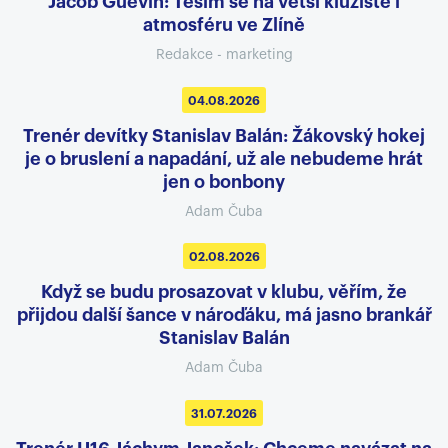
Jacob Guévin: Těším se na větší kluziště i
atmosféru ve Zlíně
Redakce - marketing
04.08.2026
Trenér devítky Stanislav Balán: Žákovský hokej
je o bruslení a napadání, už ale nebudeme hrát
jen o bonbony
Adam Čuba
02.08.2026
Když se budu prosazovat v klubu, věřím, že
přijdou další šance v nároďáku, má jasno brankář
Stanislav Balán
Adam Čuba
31.07.2026