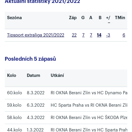
Aktuální statistiky 2021/2022
Sezóna
Záp
G
A
B
+/
TMin
−
Tipsport extraliga 2021/2022
22
7
7
14
-3
6
Posledních 5 zápasů
Kolo
Datum
Utkání
60.kolo
8.3.2022
RI OKNA Berani Zlín vs HC Dynamo Pard
59.kolo
6.3.2022
HC Sparta Praha vs RI OKNA Berani Zlín
58.kolo
4.3.2022
RI OKNA Berani Zlín vs HC ŠKODA Plzeň
44.kolo
1.3.2022
RI OKNA Berani Zlín vs HC Sparta Praha