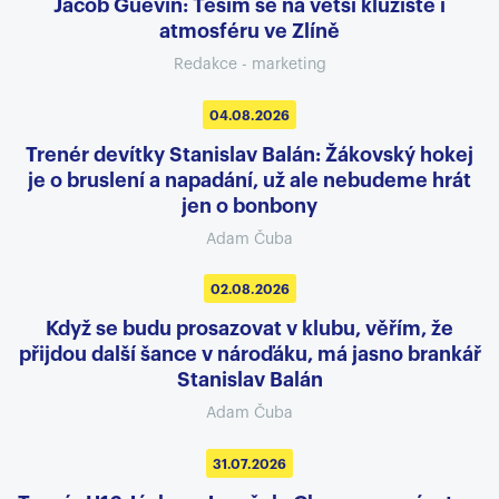
Jacob Guévin: Těším se na větší kluziště i
atmosféru ve Zlíně
Redakce - marketing
04.08.2026
Trenér devítky Stanislav Balán: Žákovský hokej
je o bruslení a napadání, už ale nebudeme hrát
jen o bonbony
Adam Čuba
02.08.2026
Když se budu prosazovat v klubu, věřím, že
přijdou další šance v nároďáku, má jasno brankář
Stanislav Balán
Adam Čuba
31.07.2026