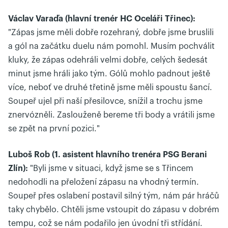
Václav Varaďa (hlavní trenér HC Oceláři Třinec):
"Zápas jsme měli dobře rozehraný, dobře jsme bruslili
a gól na začátku duelu nám pomohl. Musím pochválit
kluky, že zápas odehráli velmi dobře, celých šedesát
minut jsme hráli jako tým. Gólů mohlo padnout ještě
více, neboť ve druhé třetině jsme měli spoustu šancí.
Soupeř ujel při naší přesilovce, snížil a trochu jsme
znervózněli. Zaslouženě bereme tři body a vrátili jsme
se zpět na první pozici."
Luboš Rob (1. asistent hlavního trenéra PSG Berani
Zlín):
"Byli jsme v situaci, když jsme se s Třincem
nedohodli na přeložení zápasu na vhodný termín.
Soupeř přes oslabení postavil silný tým, nám pár hráčů
taky chybělo. Chtěli jsme vstoupit do zápasu v dobrém
tempu, což se nám podařilo jen úvodní tři střídání.