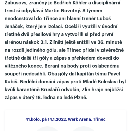
Zabusovs, zraněný je Bedřich Köhler a disciplinární
trest si odpykává Martin Novotný. S týmem
neodcestoval do Třince ani hlavní trenér Luboš
Jenáček, který je v izolaci. Oceláři využili v úvodní
třetině dvě přesilové hry a vytvořili si před první
sirénou náskok 3:1. Zlínští ještě snížili ve 36. minutě
na rozdíl jediného gólu, ale Třinec přidal v závěrečné
třetině další tři góly a zápas s přehledem dovedl do
vítězného konce. Berani na body proti oslabenému
soupeři nedosáhli. Oba góly dal kapitán týmu Pavel
Kubiš. Nedělní domácí zápas proti Mladé Boleslavi byl
kvůli karanténě Bruslařů odvolán, Zlín hraje nejbližší
zápas v úterý 18. ledna na ledě Plzně.
41.kolo, pá 14.1.2022, Werk Arena, Třinec