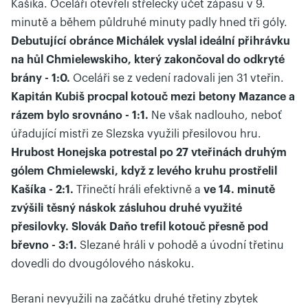
Kašíka. Oceláři otevřeli střelecký účet zápasu v 9.
minutě a během půldruhé minuty padly hned tři góly.
Debutující obránce Michálek vyslal ideální přihrávku
na hůl Chmielewskiho, který zakončoval do odkryté
brány - 1:0.
Oceláři se z vedení radovali jen 31 vteřin.
Kapitán Kubiš procpal kotouč mezi betony Mazance a
rázem bylo srovnáno - 1:1.
Ne však nadlouho, neboť
úřadující mistři ze Slezska využili přesilovou hru.
Hrubost Honejska potrestal po 27 vteřinách druhým
gólem Chmielewski, když z levého kruhu prostřelil
Kašíka - 2:1.
Třinečtí hráli efektivně a
ve 14. minutě
zvýšili těsný náskok zásluhou druhé využité
přesilovky. Slovák Daňo trefil kotouč přesně pod
břevno - 3:1.
Slezané hráli v pohodě a úvodní třetinu
dovedli do dvougólového náskoku.
Berani nevyužili na začátku druhé třetiny zbytek