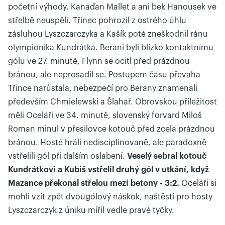
početní výhody. Kanaďan Mallet a ani bek Hanousek ve
střelbě neuspěli. Třinec pohrozil z ostrého úhlu
zásluhou Lyszczarczyka a Kašík poté zneškodnil ránu
olympionika Kundrátka. Berani byli blízko kontaktnímu
gólu ve 27. minutě, Flynn se ocitl před prázdnou
bránou, ale neprosadil se. Postupem času převaha
Třince narůstala, nebezpečí pro Berany znamenali
především Chmielewski a Šlahař. Obrovskou příležitost
měli Oceláři ve 34. minutě, slovenský forvard Miloš
Roman minul v přesilovce kotouč před zcela prázdnou
bránou. Hosté hráli nedisciplinovaně, ale paradoxně
vstřelili gól při dalším oslabení.
Veselý sebral kotouč
Kundrátkovi a Kubiš vstřelil druhý gól v utkání, když
Mazance překonal střelou mezi betony - 3:2.
Oceláři si
mohli vzít zpět dvougólový náskok, naštěstí pro hosty
Lyszczarczyk z úniku mířil vedle pravé tyčky.