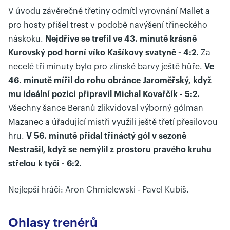
V úvodu závěrečné třetiny odmítl vyrovnání Mallet a
pro hosty přišel trest v podobě navýšení třineckého
náskoku.
Nejdříve se trefil ve 43. minutě krásně
Kurovský pod horní víko Kašíkovy svatyně - 4:2.
Za
necelé tři minuty bylo pro zlínské barvy ještě hůře.
Ve
46. minutě mířil do rohu obránce Jaroměřský, když
mu ideální pozici připravil Michal Kovařčík - 5:2.
Všechny šance Beranů zlikvidoval výborný gólman
Mazanec a úřadující mistři využili ještě třetí přesilovou
hru.
V 56. minutě přidal třináctý gól v sezoně
Nestrašil, když se nemýlil z prostoru pravého kruhu
střelou k tyči - 6:2.
Nejlepší hráči: Aron Chmielewski - Pavel Kubiš.
Ohlasy trenérů