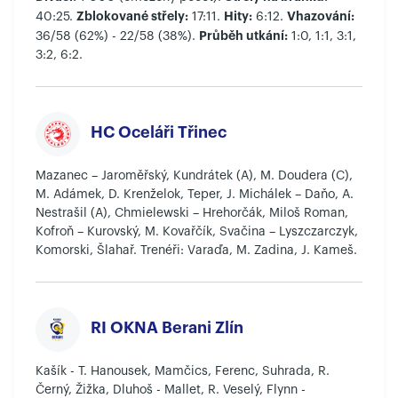
Zblokované střely:
Hity:
Vhazování:
40:25.
17:11.
6:12.
Průběh utkání:
36/58 (62%) - 22/58 (38%).
1:0, 1:1, 3:1,
3:2, 6:2.
HC Oceláři Třinec
Mazanec – Jaroměřský, Kundrátek (A), M. Doudera (C),
M. Adámek, D. Krenželok, Teper, J. Michálek – Daňo, A.
Nestrašil (A), Chmielewski – Hrehorčák, Miloš Roman,
Kofroň – Kurovský, M. Kovařčík, Svačina – Lyszczarczyk,
Komorski, Šlahař. Trenéři: Varaďa, M. Zadina, J. Kameš.
RI OKNA Berani Zlín
Kašík - T. Hanousek, Mamčics, Ferenc, Suhrada, R.
Černý, Žižka, Dluhoš - Mallet, R. Veselý, Flynn -