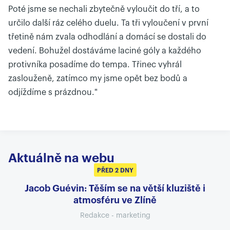
Poté jsme se nechali zbytečně vyloučit do tří, a to
určilo další ráz celého duelu. Ta tři vyloučení v první
třetině nám zvala odhodlání a domácí se dostali do
vedení. Bohužel dostáváme laciné góly a každého
protivníka posadíme do tempa. Třinec vyhrál
zaslouženě, zatímco my jsme opět bez bodů a
odjíždíme s prázdnou."
Aktuálně na webu
PŘED 2 DNY
Jacob Guévin: Těším se na větší kluziště i
atmosféru ve Zlíně
Redakce - marketing