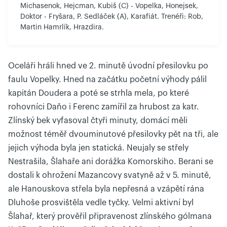
Michasenok, Hejcman, Kubiš (C) - Vopelka, Honejsek,
Doktor - Fryšara, P. Sedláček (A), Karafiát. Trenéři: Rob,
Martin Hamrlík, Hrazdira.
Oceláři hráli hned ve 2. minutě úvodní přesilovku po
faulu Vopelky. Hned na začátku početní výhody pálil
kapitán Doudera a poté se strhla mela, po které
rohovníci Daňo i Ferenc zamířil za hrubost za katr.
Zlínský bek vyfasoval čtyři minuty, domácí měli
možnost téměř dvouminutové přesilovky pět na tři, ale
jejich výhoda byla jen statická. Neujaly se střely
Nestrašila, Šlahaře ani dorážka Komorskiho. Berani se
dostali k ohrožení Mazancovy svatyně až v 5. minutě,
ale Hanouskova střela byla nepřesná a vzápětí rána
Dluhoše prosvištěla vedle tyčky. Velmi aktivní byl
Šlahař, který prověřil připravenost zlínského gólmana