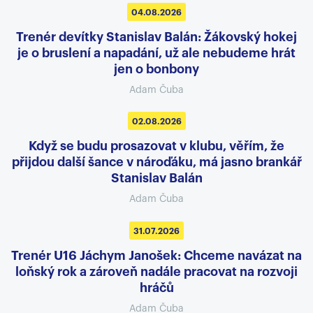
04.08.2026
Trenér devítky Stanislav Balán: Žákovský hokej
je o bruslení a napadání, už ale nebudeme hrát
jen o bonbony
Adam Čuba
02.08.2026
Když se budu prosazovat v klubu, věřím, že
přijdou další šance v nároďáku, má jasno brankář
Stanislav Balán
Adam Čuba
31.07.2026
Trenér U16 Jáchym Janošek: Chceme navázat na
loňský rok a zároveň nadále pracovat na rozvoji
hráčů
Adam Čuba