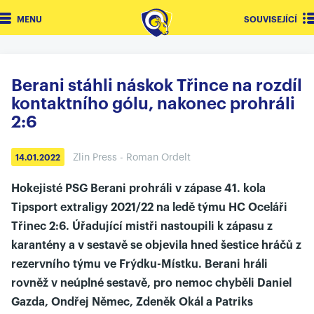
MENU
SOUVISEJÍCÍ
Berani stáhli náskok Třince na rozdíl
kontaktního gólu, nakonec prohráli
2:6
Zlin Press - Roman Ordelt
14.01.2022
Hokejisté PSG Berani prohráli v zápase 41. kola
Tipsport extraligy 2021/22 na ledě týmu HC Oceláři
Třinec 2:6. Úřadující mistři nastoupili k zápasu z
karantény a v sestavě se objevila hned šestice hráčů z
rezervního týmu ve Frýdku-Místku. Berani hráli
rovněž v neúplné sestavě, pro nemoc chyběli Daniel
Gazda, Ondřej Němec, Zdeněk Okál a Patriks