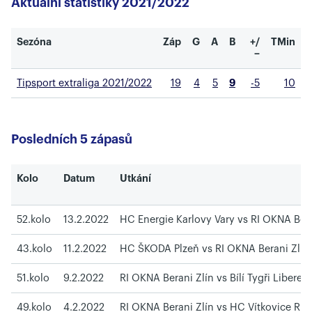
Aktuální statistiky 2021/2022
Sezóna
Záp
G
A
B
+/
TMin
−
Tipsport extraliga 2021/2022
19
4
5
9
-5
10
Posledních 5 zápasů
Kolo
Datum
Utkání
52.kolo
13.2.2022
HC Energie Karlovy Vary vs RI OKNA Bera
43.kolo
11.2.2022
HC ŠKODA Plzeň vs RI OKNA Berani Zlín
51.kolo
9.2.2022
RI OKNA Berani Zlín vs Bílí Tygři Liberec
49.kolo
4.2.2022
RI OKNA Berani Zlín vs HC Vítkovice Rid