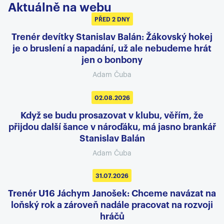
Aktuálně na webu
PŘED 2 DNY
Trenér devítky Stanislav Balán: Žákovský hokej
je o bruslení a napadání, už ale nebudeme hrát
jen o bonbony
Adam Čuba
02.08.2026
Když se budu prosazovat v klubu, věřím, že
přijdou další šance v nároďáku, má jasno brankář
Stanislav Balán
Adam Čuba
31.07.2026
Trenér U16 Jáchym Janošek: Chceme navázat na
loňský rok a zároveň nadále pracovat na rozvoji
hráčů