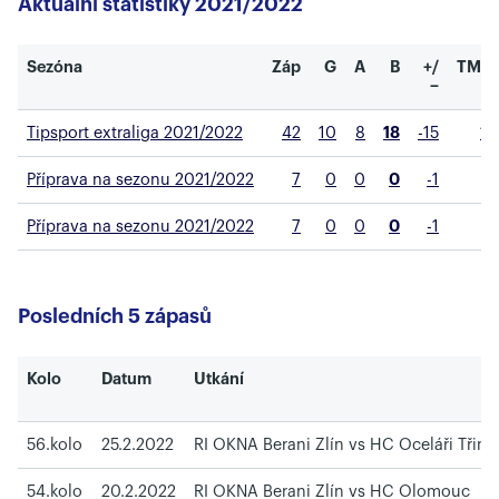
Aktuální statistiky 2021/2022
Sezóna
Záp
G
A
B
+/
TMin
−
Tipsport extraliga 2021/2022
42
10
8
18
-15
12
Příprava na sezonu 2021/2022
7
0
0
0
-1
6
Příprava na sezonu 2021/2022
7
0
0
0
-1
6
Posledních 5 zápasů
Kolo
Datum
Utkání
56.kolo
25.2.2022
RI OKNA Berani Zlín vs HC Oceláři Třine
54.kolo
20.2.2022
RI OKNA Berani Zlín vs HC Olomouc