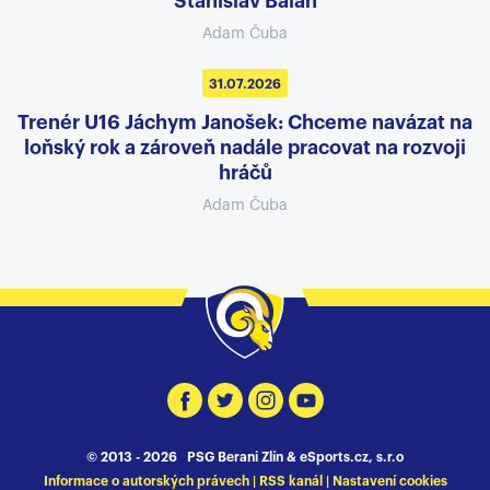
Stanislav Balán
Adam Čuba
31.07.2026
Trenér U16 Jáchym Janošek: Chceme navázat na
loňský rok a zároveň nadále pracovat na rozvoji
hráčů
Adam Čuba
© 2013 - 2026 PSG Berani Zlín &
eSports.cz, s.r.o
Informace o autorských právech
|
RSS kanál
|
Nastavení cookies