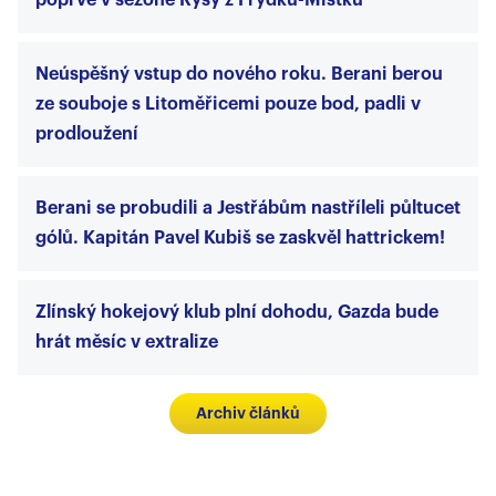
poprvé v sezoně Rysy z Frýdku-Místku
Neúspěšný vstup do nového roku. Berani berou
ze souboje s Litoměřicemi pouze bod, padli v
prodloužení
Berani se probudili a Jestřábům nastříleli půltucet
gólů. Kapitán Pavel Kubiš se zaskvěl hattrickem!
Zlínský hokejový klub plní dohodu, Gazda bude
hrát měsíc v extralize
Archiv článků