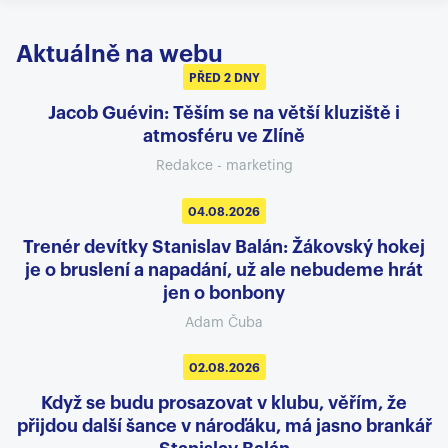
Aktuálně na webu
PŘED 2 DNY
Jacob Guévin: Těším se na větší kluziště i
atmosféru ve Zlíně
Redakce - marketing
04.08.2026
Trenér devítky Stanislav Balán: Žákovský hokej
je o bruslení a napadání, už ale nebudeme hrát
jen o bonbony
Adam Čuba
02.08.2026
Když se budu prosazovat v klubu, věřím, že
přijdou další šance v nároďáku, má jasno brankář