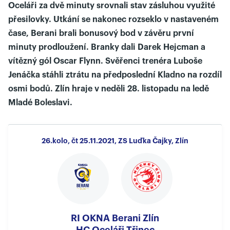
Oceláři za dvě minuty srovnali stav zásluhou využité
přesilovky. Utkání se nakonec rozseklo v nastaveném
čase, Berani brali bonusový bod v závěru první
minuty prodloužení. Branky dali Darek Hejcman a
vítězný gól Oscar Flynn. Svěřenci trenéra Luboše
Jenáčka stáhli ztrátu na předposlední Kladno na rozdíl
osmi bodů. Zlín hraje v neděli 28. listopadu na ledě
Mladé Boleslavi.
26.kolo, čt 25.11.2021, ZS Luďka Čajky, Zlín
RI OKNA Berani Zlín