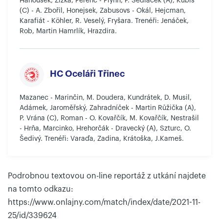
Hanousek, Žižka, Ferenc - Flynn, P. Sedláček (A), Kubiš
(C) - A. Zbořil, Honejsek, Zabusovs - Okál, Hejcman,
Karafiát - Köhler, R. Veselý, Fryšara. Trenéři: Jenáček,
Rob, Martin Hamrlík, Hrazdira.
HC Oceláři Třinec
Mazanec - Marinčin, M. Doudera, Kundrátek, D. Musil,
Adámek, Jaroměřský, Zahradníček - Martin Růžička (A),
P. Vrána (C), Roman - O. Kovařčík, M. Kovařčík, Nestrašil
- Hrňa, Marcinko, Hrehorčák - Dravecký (A), Szturc, O.
Šedivý. Trenéři: Varaďa, Zadina, Krátoška, J.Kameš.
Podrobnou textovou on-line reportáž z utkání najdete
na tomto odkazu:
https://www.onlajny.com/match/index/date/2021-11-
25/id/339624