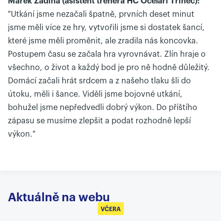
Marek Zadina (asistent trenéra HC Oceláři Třinec):
"Utkání jsme nezačali špatně, prvních deset minut
jsme měli více ze hry, vytvořili jsme si dostatek šancí,
které jsme měli proměnit, ale zradila nás koncovka.
Postupem času se začala hra vyrovnávat. Zlín hraje o
všechno, o život a každý bod je pro ně hodně důležitý.
Domácí začali hrát srdcem a z našeho tlaku šli do
útoku, měli i šance. Viděli jsme bojovné utkání,
bohužel jsme nepředvedli dobrý výkon. Do příštího
zápasu se musíme zlepšit a podat rozhodně lepší
výkon."
Aktuálně na webu
VČERA