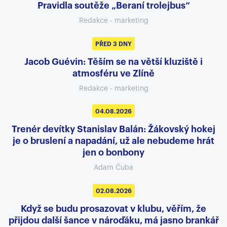
Pravidla soutěže „Beraní trolejbus“
Redakce - marketing
PŘED 3 DNY
Jacob Guévin: Těším se na větší kluziště i
atmosféru ve Zlíně
Redakce - marketing
04.08.2026
Trenér devítky Stanislav Balán: Žákovský hokej
je o bruslení a napadání, už ale nebudeme hrát
jen o bonbony
Adam Čuba
02.08.2026
Když se budu prosazovat v klubu, věřím, že
přijdou další šance v nároďáku, má jasno brankář