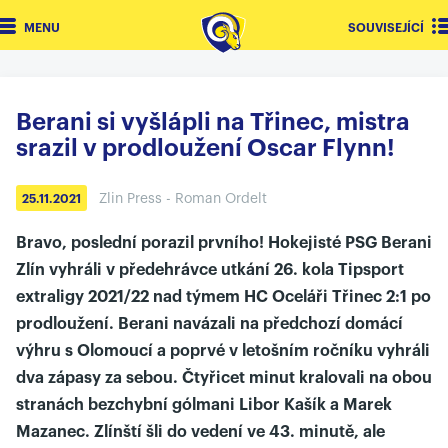
MENU
SOUVISEJÍCÍ
Berani si vyšlápli na Třinec, mistra
srazil v prodloužení Oscar Flynn!
Zlin Press - Roman Ordelt
25.11.2021
Bravo, poslední porazil prvního! Hokejisté PSG Berani
Zlín vyhráli v předehrávce utkání 26. kola Tipsport
extraligy 2021/22 nad týmem HC Oceláři Třinec 2:1 po
prodloužení. Berani navázali na předchozí domácí
výhru s Olomoucí a poprvé v letošním ročníku vyhráli
dva zápasy za sebou. Čtyřicet minut kralovali na obou
stranách bezchybní gólmani Libor Kašík a Marek
Mazanec. Zlínští šli do vedení ve 43. minutě, ale