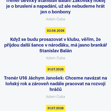
Trenér devítky Stanislav Balán: Žákovský hokej
je o bruslení a napadání, už ale nebudeme hrát
jen o bonbony
Adam Čuba
02.08.2026
Když se budu prosazovat v klubu, věřím, že
přijdou další šance v nároďáku, má jasno brankář
Stanislav Balán
Adam Čuba
31.07.2026
Trenér U16 Jáchym Janošek: Chceme navázat na
loňský rok a zároveň nadále pracovat na rozvoji
hráčů
Adam Čuba
31.07.2026