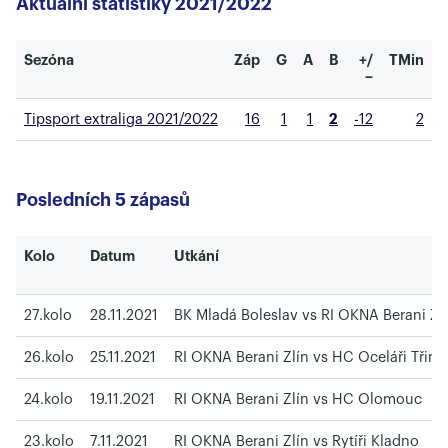
Aktuální statistiky 2021/2022
Sezóna
Záp
G
A
B
+/
TMin
−
Tipsport extraliga 2021/2022
16
1
1
2
-12
2
Posledních 5 zápasů
Kolo
Datum
Utkání
27.kolo
28.11.2021
BK Mladá Boleslav vs RI OKNA Berani Zl
26.kolo
25.11.2021
RI OKNA Berani Zlín vs HC Oceláři Třine
24.kolo
19.11.2021
RI OKNA Berani Zlín vs HC Olomouc
23.kolo
7.11.2021
RI OKNA Berani Zlín vs Rytíři Kladno