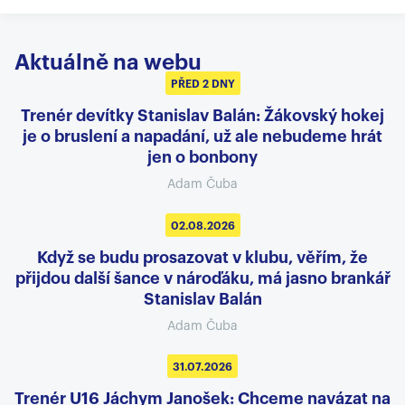
Aktuálně na webu
PŘED 2 DNY
Trenér devítky Stanislav Balán: Žákovský hokej
je o bruslení a napadání, už ale nebudeme hrát
jen o bonbony
Adam Čuba
02.08.2026
Když se budu prosazovat v klubu, věřím, že
přijdou další šance v nároďáku, má jasno brankář
Stanislav Balán
Adam Čuba
31.07.2026
Trenér U16 Jáchym Janošek: Chceme navázat na