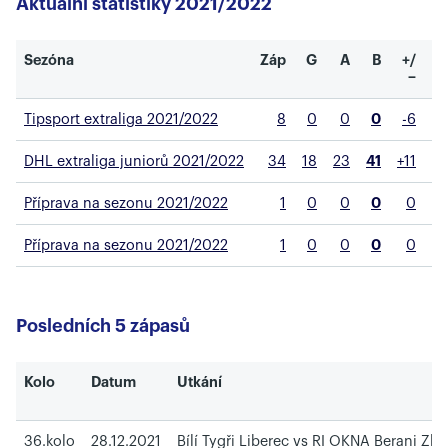
Aktuální statistiky 2021/2022
Sezóna
Záp
G
A
B
+/
T
−
Tipsport extraliga 2021/2022
8
0
0
0
-6
DHL extraliga juniorů 2021/2022
34
18
23
41
+11
Příprava na sezonu 2021/2022
1
0
0
0
0
Příprava na sezonu 2021/2022
1
0
0
0
0
Posledních 5 zápasů
Kolo
Datum
Utkání
36.kolo
28.12.2021
Bílí Tygři Liberec vs RI OKNA Berani Zlín