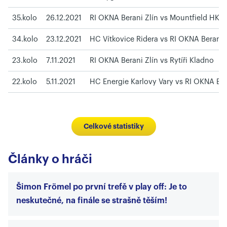
35.kolo
26.12.2021
RI OKNA Berani Zlín vs Mountfield HK
34.kolo
23.12.2021
HC Vítkovice Ridera vs RI OKNA Berani 
23.kolo
7.11.2021
RI OKNA Berani Zlín vs Rytíři Kladno
22.kolo
5.11.2021
HC Energie Karlovy Vary vs RI OKNA Ber
Celkové statistiky
Články o hráči
Šimon Frömel po první trefě v play off: Je to
neskutečné, na finále se strašně těším!