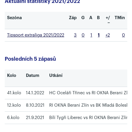
Aktuální statistiky 2021/2022
Sezóna
Záp
G
A
B
+/
TMin
−
Tipsport extraliga 2021/2022
3
0
1
1
+2
0
Posledních 5 zápasů
Kolo
Datum
Utkání
41.kolo
14.1.2022
HC Oceláři Třinec vs RI OKNA Berani Zlín
12.kolo
8.10.2021
RI OKNA Berani Zlín vs BK Mladá Bolesla
6.kolo
21.9.2021
Bílí Tygři Liberec vs RI OKNA Berani Zlín