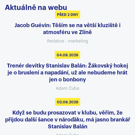
Aktuálně na webu
PŘED 2 DNY
Jacob Guévin: Těším se na větší kluziště i
atmosféru ve Zlíně
Redakce - marketing
04.08.2026
Trenér devítky Stanislav Balán: Žákovský hokej
je o bruslení a napadání, už ale nebudeme hrát
jen o bonbony
Adam Čuba
02.08.2026
Když se budu prosazovat v klubu, věřím, že
přijdou další šance v nároďáku, má jasno brankář
Stanislav Balán